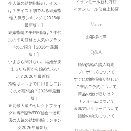
イオンモール新利府店
今人気の結婚指輪のテイスト
イオンモール仙台上杉店
は？テイスト別でみる結婚指
輪人気ランキング【2026年
Voice
最新版！】
結婚指輪の平均相場は？年代
お客様の声
別の平均価格と人気のブラン
ドのご紹介【2026年最新
Q&A
版！】
いまさら聞けない。結婚が決
婚約指輪の購入時期
まったら何から始めたらい
プロポーズについて
い？2026年最新版！
すぐに婚約指輪が欲しい
指輪はいつまでに用意してお
ご来店ご予約について
くのが理想的？2026年最新
商品の受け取りは？
版！
リフォームについて
東北最大級のセレクトブライ
金属アレルギーについて
ダル専門店WEDY仙台一番町
指輪の紛失について
店の人気の結婚指輪ランキン
グ2026年最新版！