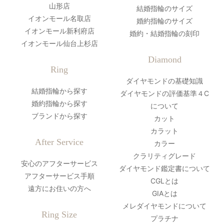
山形店
結婚指輪のサイズ
イオンモール名取店
婚約指輪のサイズ
イオンモール新利府店
婚約・結婚指輪の刻印
イオンモール仙台上杉店
Diamond
Ring
ダイヤモンドの基礎知識
結婚指輪から探す
ダイヤモンドの評価基準４C
婚約指輪から探す
について
ブランドから探す
カット
カラット
After Service
カラー
クラリティグレード
安心のアフターサービス
ダイヤモンド鑑定書について
アフターサービス手順
CGLとは
遠方にお住いの方へ
GIAとは
メレダイヤモンドについて
Ring Size
プラチナ