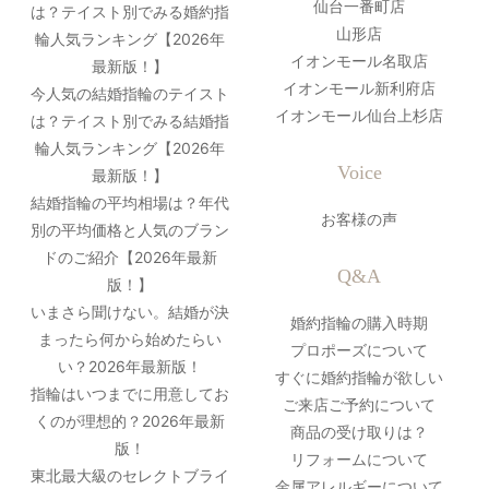
仙台一番町店
は？テイスト別でみる婚約指
山形店
輪人気ランキング【2026年
イオンモール名取店
最新版！】
イオンモール新利府店
今人気の結婚指輪のテイスト
イオンモール仙台上杉店
は？テイスト別でみる結婚指
輪人気ランキング【2026年
Voice
最新版！】
結婚指輪の平均相場は？年代
お客様の声
別の平均価格と人気のブラン
ドのご紹介【2026年最新
Q&A
版！】
いまさら聞けない。結婚が決
婚約指輪の購入時期
まったら何から始めたらい
プロポーズについて
い？2026年最新版！
すぐに婚約指輪が欲しい
指輪はいつまでに用意してお
ご来店ご予約について
くのが理想的？2026年最新
商品の受け取りは？
版！
リフォームについて
東北最大級のセレクトブライ
金属アレルギーについて