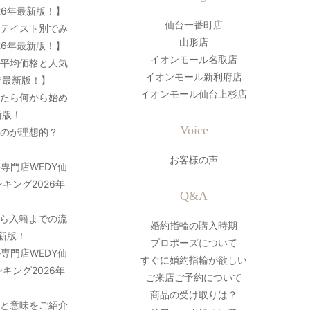
26年最新版！】
仙台一番町店
？テイスト別でみ
山形店
26年最新版！】
イオンモール名取店
の平均価格と人気
イオンモール新利府店
年最新版！】
イオンモール仙台上杉店
ったら何から始め
新版！
Voice
のが理想的？
お客様の声
専門店WEDY仙
キング2026年
Q&A
ら入籍までの流
婚約指輪の購入時期
最新版！
プロポーズについて
専門店WEDY仙
すぐに婚約指輪が欲しい
キング2026年
ご来店ご予約について
商品の受け取りは？
史と意味をご紹介