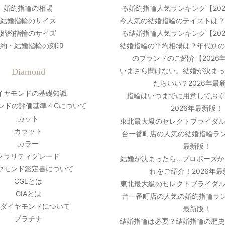
婚約指輪の相場
る婚約指輪人気ランキング【20
結婚指輪のサイズ
今人気の結婚指輪のテイストは
婚約指輪のサイズ
る結婚指輪人気ランキング【20
約・結婚指輪の刻印
結婚指輪の平均相場は？年代別
のブランドのご紹介【2026
いまさら聞けない。結婚が決ま
Diamond
たらいい？2026年最
イヤモンドの基礎知識
指輪はいつまでに用意しておく
ンドの評価基準４Cについて
2026年最新版！
カット
東北最大級のセレクトブライダル
カラット
台一番町店の人気の結婚指輪ラン
カラー
最新版！
クラリティグレード
結婚が決まったら…プロポーズか
ヤモンド鑑定書について
れをご紹介！2026年
CGLとは
東北最大級のセレクトブライダル
GIAとは
台一番町店の人気の婚約指輪ラン
ダイヤモンドについて
最新版！
プラチナ
結婚指輪は必要？結婚指輪の歴