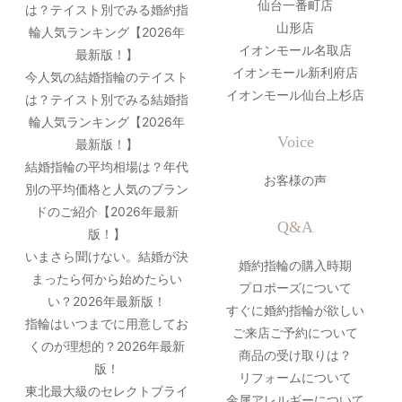
仙台一番町店
は？テイスト別でみる婚約指
山形店
輪人気ランキング【2026年
イオンモール名取店
最新版！】
イオンモール新利府店
今人気の結婚指輪のテイスト
イオンモール仙台上杉店
は？テイスト別でみる結婚指
輪人気ランキング【2026年
Voice
最新版！】
結婚指輪の平均相場は？年代
お客様の声
別の平均価格と人気のブラン
ドのご紹介【2026年最新
Q&A
版！】
いまさら聞けない。結婚が決
婚約指輪の購入時期
まったら何から始めたらい
プロポーズについて
い？2026年最新版！
すぐに婚約指輪が欲しい
指輪はいつまでに用意してお
ご来店ご予約について
くのが理想的？2026年最新
商品の受け取りは？
版！
リフォームについて
東北最大級のセレクトブライ
金属アレルギーについて