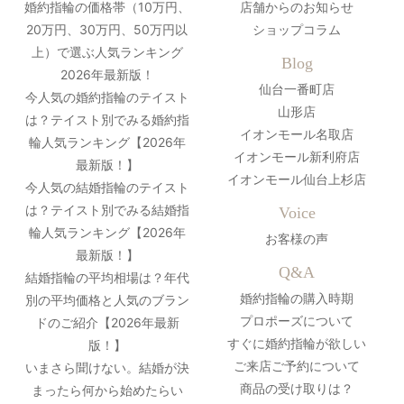
婚約指輪の価格帯（10万円、
店舗からのお知らせ
20万円、30万円、50万円以
ショップコラム
上）で選ぶ人気ランキング
Blog
2026年最新版！
仙台一番町店
今人気の婚約指輪のテイスト
山形店
は？テイスト別でみる婚約指
イオンモール名取店
輪人気ランキング【2026年
イオンモール新利府店
最新版！】
イオンモール仙台上杉店
今人気の結婚指輪のテイスト
は？テイスト別でみる結婚指
Voice
輪人気ランキング【2026年
お客様の声
最新版！】
Q&A
結婚指輪の平均相場は？年代
婚約指輪の購入時期
別の平均価格と人気のブラン
プロポーズについて
ドのご紹介【2026年最新
すぐに婚約指輪が欲しい
版！】
ご来店ご予約について
いまさら聞けない。結婚が決
商品の受け取りは？
まったら何から始めたらい