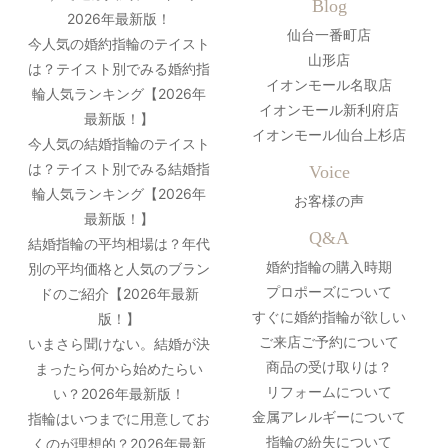
Blog
2026年最新版！
仙台一番町店
今人気の婚約指輪のテイスト
山形店
は？テイスト別でみる婚約指
イオンモール名取店
輪人気ランキング【2026年
イオンモール新利府店
最新版！】
イオンモール仙台上杉店
今人気の結婚指輪のテイスト
は？テイスト別でみる結婚指
Voice
輪人気ランキング【2026年
お客様の声
最新版！】
Q&A
結婚指輪の平均相場は？年代
婚約指輪の購入時期
別の平均価格と人気のブラン
プロポーズについて
ドのご紹介【2026年最新
すぐに婚約指輪が欲しい
版！】
ご来店ご予約について
いまさら聞けない。結婚が決
商品の受け取りは？
まったら何から始めたらい
リフォームについて
い？2026年最新版！
金属アレルギーについて
指輪はいつまでに用意してお
指輪の紛失について
くのが理想的？2026年最新