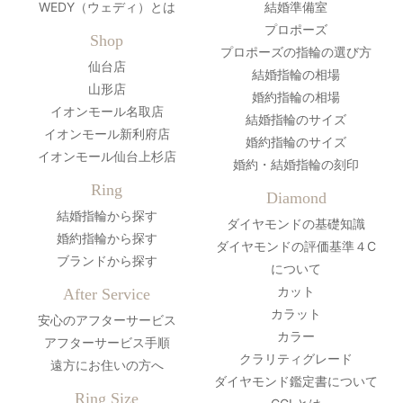
WEDY（ウェディ）とは
結婚準備室
プロポーズ
Shop
プロポーズの指輪の選び方
仙台店
結婚指輪の相場
山形店
婚約指輪の相場
イオンモール名取店
結婚指輪のサイズ
イオンモール新利府店
婚約指輪のサイズ
イオンモール仙台上杉店
婚約・結婚指輪の刻印
Ring
Diamond
結婚指輪から探す
ダイヤモンドの基礎知識
婚約指輪から探す
ダイヤモンドの評価基準４C
ブランドから探す
について
カット
After Service
カラット
安心のアフターサービス
カラー
アフターサービス手順
クラリティグレード
遠方にお住いの方へ
ダイヤモンド鑑定書について
Ring Size