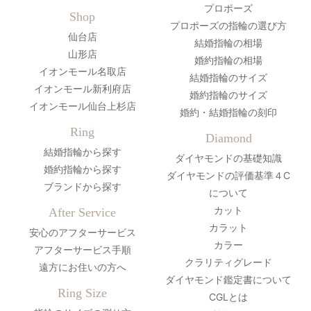
プロポーズ
Shop
プロポーズの指輪の選び方
仙台店
結婚指輪の相場
山形店
婚約指輪の相場
イオンモール名取店
結婚指輪のサイズ
イオンモール新利府店
婚約指輪のサイズ
イオンモール仙台上杉店
婚約・結婚指輪の刻印
Ring
Diamond
結婚指輪から探す
ダイヤモンドの基礎知識
婚約指輪から探す
ダイヤモンドの評価基準４C
ブランドから探す
について
カット
After Service
カラット
安心のアフターサービス
カラー
アフターサービス手順
クラリティグレード
遠方にお住いの方へ
ダイヤモンド鑑定書について
Ring Size
CGLとは