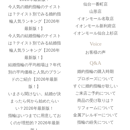
仙台一番町店
今人気の婚約指輪のテイスト
山形店
は？テイスト別でみる婚約指
イオンモール名取店
輪人気ランキング【2026年
イオンモール新利府店
最新版！】
イオンモール仙台上杉店
今人気の結婚指輪のテイスト
は？テイスト別でみる結婚指
Voice
輪人気ランキング【2026年
お客様の声
最新版！】
Q&A
結婚指輪の平均相場は？年代
婚約指輪の購入時期
別の平均価格と人気のブラン
プロポーズについて
ドのご紹介【2026年最新
すぐに婚約指輪が欲しい
版！】
ご来店ご予約について
いまさら聞けない。結婚が決
商品の受け取りは？
まったら何から始めたらい
リフォームについて
い？2026年最新版！
金属アレルギーについて
指輪はいつまでに用意してお
指輪の紛失について
くのが理想的？2026年最新
版！