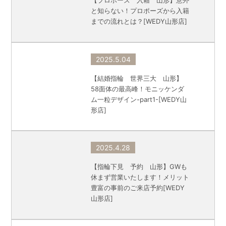
【プロポーズ 入籍 山形】意外
と知らない！プロポーズから入籍
までの流れとは？[WEDY山形店]
2025.5.04
【結婚指輪 世界三大 山形】
58面体の最高峰！モニッケンダ
ム一粒デザイン-part1-[WEDY山
形店]
2025.4.28
【指輪下見 予約 山形】GWも
休まず営業いたします！メリット
豊富の事前のご来店予約[WEDY
山形店]