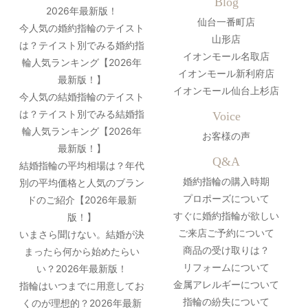
Blog
2026年最新版！
仙台一番町店
今人気の婚約指輪のテイスト
山形店
は？テイスト別でみる婚約指
イオンモール名取店
輪人気ランキング【2026年
イオンモール新利府店
最新版！】
イオンモール仙台上杉店
今人気の結婚指輪のテイスト
は？テイスト別でみる結婚指
Voice
輪人気ランキング【2026年
お客様の声
最新版！】
Q&A
結婚指輪の平均相場は？年代
婚約指輪の購入時期
別の平均価格と人気のブラン
プロポーズについて
ドのご紹介【2026年最新
すぐに婚約指輪が欲しい
版！】
ご来店ご予約について
いまさら聞けない。結婚が決
商品の受け取りは？
まったら何から始めたらい
リフォームについて
い？2026年最新版！
金属アレルギーについて
指輪はいつまでに用意してお
指輪の紛失について
くのが理想的？2026年最新