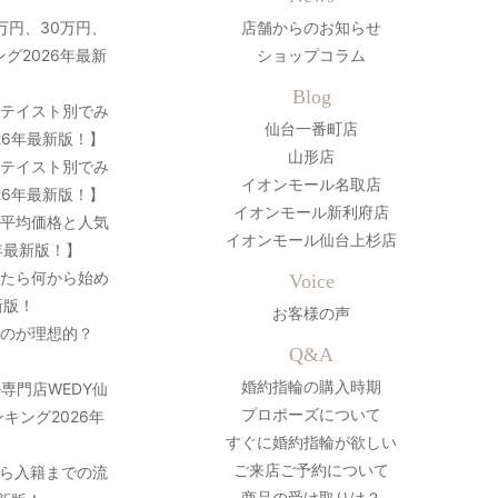
万円、30万円、
店舗からのお知らせ
グ2026年最新
ショップコラム
Blog
？テイスト別でみ
仙台一番町店
26年最新版！】
山形店
？テイスト別でみ
イオンモール名取店
26年最新版！】
イオンモール新利府店
の平均価格と人気
イオンモール仙台上杉店
年最新版！】
ったら何から始め
Voice
新版！
お客様の声
のが理想的？
Q&A
婚約指輪の購入時期
専門店WEDY仙
プロポーズについて
キング2026年
すぐに婚約指輪が欲しい
ご来店ご予約について
ら入籍までの流
商品の受け取りは？