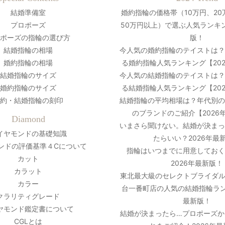
結婚準備室
婚約指輪の価格帯（10万円、20
プロポーズ
50万円以上）で選ぶ人気ランキン
ポーズの指輪の選び方
版！
結婚指輪の相場
今人気の婚約指輪のテイストは
婚約指輪の相場
る婚約指輪人気ランキング【20
結婚指輪のサイズ
今人気の結婚指輪のテイストは
婚約指輪のサイズ
る結婚指輪人気ランキング【20
約・結婚指輪の刻印
結婚指輪の平均相場は？年代別
のブランドのご紹介【2026
Diamond
いまさら聞けない。結婚が決ま
イヤモンドの基礎知識
たらいい？2026年最
ンドの評価基準４Cについて
指輪はいつまでに用意しておく
カット
2026年最新版！
カラット
東北最大級のセレクトブライダル
カラー
台一番町店の人気の結婚指輪ラン
クラリティグレード
最新版！
ヤモンド鑑定書について
結婚が決まったら…プロポーズか
CGLとは