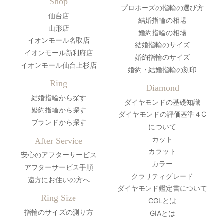
Shop
プロポーズの指輪の選び方
仙台店
結婚指輪の相場
山形店
婚約指輪の相場
イオンモール名取店
結婚指輪のサイズ
イオンモール新利府店
婚約指輪のサイズ
イオンモール仙台上杉店
婚約・結婚指輪の刻印
Ring
Diamond
結婚指輪から探す
ダイヤモンドの基礎知識
婚約指輪から探す
ダイヤモンドの評価基準４C
ブランドから探す
について
カット
After Service
カラット
安心のアフターサービス
カラー
アフターサービス手順
クラリティグレード
遠方にお住いの方へ
ダイヤモンド鑑定書について
Ring Size
CGLとは
指輪のサイズの測り方
GIAとは