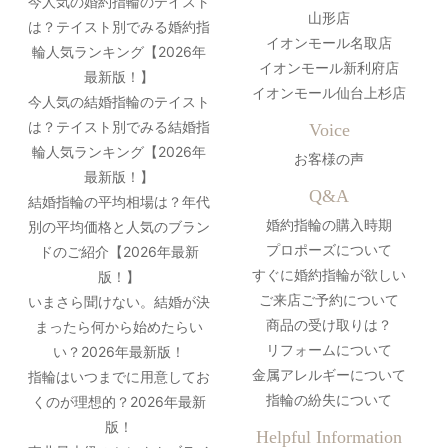
今人気の婚約指輪のテイスト
山形店
は？テイスト別でみる婚約指
イオンモール名取店
輪人気ランキング【2026年
イオンモール新利府店
最新版！】
イオンモール仙台上杉店
今人気の結婚指輪のテイスト
は？テイスト別でみる結婚指
Voice
輪人気ランキング【2026年
お客様の声
最新版！】
Q&A
結婚指輪の平均相場は？年代
婚約指輪の購入時期
別の平均価格と人気のブラン
プロポーズについて
ドのご紹介【2026年最新
すぐに婚約指輪が欲しい
版！】
ご来店ご予約について
いまさら聞けない。結婚が決
商品の受け取りは？
まったら何から始めたらい
リフォームについて
い？2026年最新版！
金属アレルギーについて
指輪はいつまでに用意してお
指輪の紛失について
くのが理想的？2026年最新
版！
Helpful Information