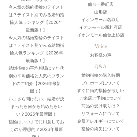
仙台一番町店
今人気の婚約指輪のテイスト
山形店
は？テイスト別でみる婚約指
イオンモール名取店
輪人気ランキング【2026年
イオンモール新利府店
最新版！】
イオンモール仙台上杉店
今人気の結婚指輪のテイスト
は？テイスト別でみる結婚指
Voice
輪人気ランキング【2026年
お客様の声
最新版！】
Q&A
結婚指輪の平均相場は？年代
婚約指輪の購入時期
別の平均価格と人気のブラン
プロポーズについて
ドのご紹介【2026年最新
すぐに婚約指輪が欲しい
版！】
ご来店ご予約について
いまさら聞けない。結婚が決
商品の受け取りは？
まったら何から始めたらい
リフォームについて
い？2026年最新版！
金属アレルギーについて
指輪はいつまでに用意してお
指輪の紛失について
くのが理想的？2026年最新
版！