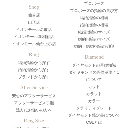
プロポーズ
Shop
プロポーズの指輪の選び方
仙台店
結婚指輪の相場
山形店
婚約指輪の相場
イオンモール名取店
結婚指輪のサイズ
イオンモール新利府店
婚約指輪のサイズ
イオンモール仙台上杉店
婚約・結婚指輪の刻印
Ring
Diamond
結婚指輪から探す
ダイヤモンドの基礎知識
婚約指輪から探す
ダイヤモンドの評価基準４C
ブランドから探す
について
カット
After Service
カラット
安心のアフターサービス
カラー
アフターサービス手順
クラリティグレード
遠方にお住いの方へ
ダイヤモンド鑑定書について
Ring Size
CGLとは