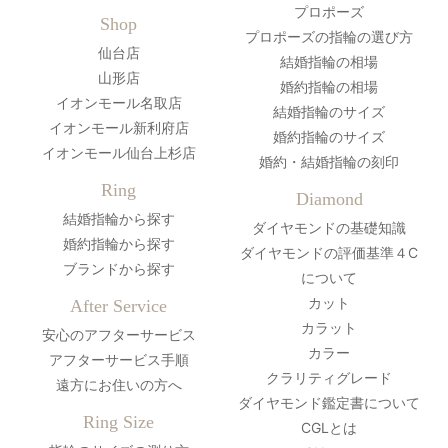
プロポーズ
Shop
プロポーズの指輪の選び方
仙台店
結婚指輪の相場
山形店
婚約指輪の相場
イオンモール名取店
結婚指輪のサイズ
イオンモール新利府店
婚約指輪のサイズ
イオンモール仙台上杉店
婚約・結婚指輪の刻印
Ring
Diamond
結婚指輪から探す
ダイヤモンドの基礎知識
婚約指輪から探す
ダイヤモンドの評価基準４C
ブランドから探す
について
カット
After Service
カラット
安心のアフターサービス
カラー
アフターサービス手順
クラリティグレード
遠方にお住いの方へ
ダイヤモンド鑑定書について
Ring Size
CGLとは