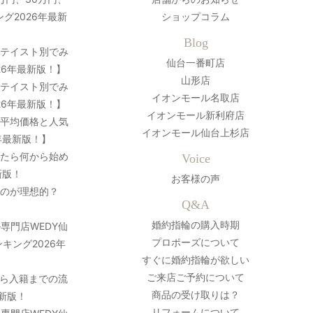
グ2026年最新
ショップコラム
Blog
？テイスト別でみ
仙台一番町店
26年最新版！】
山形店
？テイスト別でみ
イオンモール名取店
26年最新版！】
イオンモール新利府店
の平均価格と人気
イオンモール仙台上杉店
年最新版！】
ったら何から始め
Voice
新版！
お客様の声
のが理想的？
Q&A
婚約指輪の購入時期
専門店WEDY仙
プロポーズについて
キング2026年
すぐに婚約指輪が欲しい
ご来店ご予約について
ら入籍までの流
商品の受け取りは？
最新版！
リフォームについて