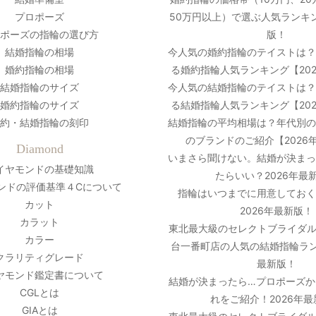
プロポーズ
50万円以上）で選ぶ人気ランキン
ポーズの指輪の選び方
版！
結婚指輪の相場
今人気の婚約指輪のテイストは
婚約指輪の相場
る婚約指輪人気ランキング【20
結婚指輪のサイズ
今人気の結婚指輪のテイストは
婚約指輪のサイズ
る結婚指輪人気ランキング【20
約・結婚指輪の刻印
結婚指輪の平均相場は？年代別
のブランドのご紹介【2026
Diamond
いまさら聞けない。結婚が決ま
イヤモンドの基礎知識
たらいい？2026年最
ンドの評価基準４Cについて
指輪はいつまでに用意しておく
カット
2026年最新版！
カラット
東北最大級のセレクトブライダル
カラー
台一番町店の人気の結婚指輪ラン
クラリティグレード
最新版！
ヤモンド鑑定書について
結婚が決まったら…プロポーズか
CGLとは
れをご紹介！2026年
GIAとは