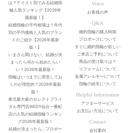
は？テイスト別でみる結婚指
Voice
輪人気ランキング【2026年
お客様の声
最新版！】
Q&A
結婚指輪の平均相場は？年代
婚約指輪の購入時期
別の平均価格と人気のブラン
プロポーズについて
ドのご紹介【2026年最新
すぐに婚約指輪が欲しい
版！】
ご来店ご予約について
いまさら聞けない。結婚が決
商品の受け取りは？
まったら何から始めたらい
リフォームについて
い？2026年最新版！
金属アレルギーについて
指輪はいつまでに用意してお
指輪の紛失について
くのが理想的？2026年最新
版！
Helpful Information
東北最大級のセレクトブライ
アフターサービス
ダル専門店WEDY仙台一番町
お支払い方法について
店の人気の結婚指輪ランキン
グ2026年最新版！
Contact
結婚が決まったら…プロポー
会社案内