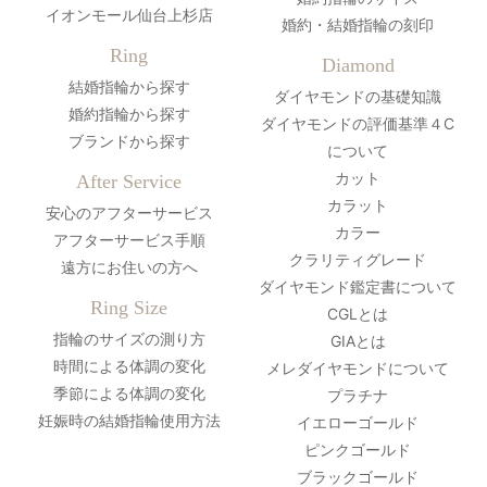
イオンモール仙台上杉店
婚約・結婚指輪の刻印
Ring
Diamond
結婚指輪から探す
ダイヤモンドの基礎知識
婚約指輪から探す
ダイヤモンドの評価基準４C
ブランドから探す
について
カット
After Service
カラット
安心のアフターサービス
カラー
アフターサービス手順
クラリティグレード
遠方にお住いの方へ
ダイヤモンド鑑定書について
Ring Size
CGLとは
指輪のサイズの測り方
GIAとは
時間による体調の変化
メレダイヤモンドについて
季節による体調の変化
プラチナ
妊娠時の結婚指輪使用方法
イエローゴールド
ピンクゴールド
ブラックゴールド