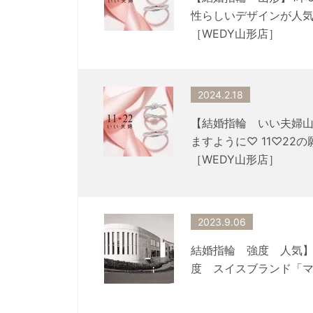
性らしいデザインが人気「
［WEDY山形店］
2024.2.18
【結婚指輪 いい夫婦
ますように♡ 11♡22
［WEDY山形店］
2023.9.06
結婚指輪 強度 人気
度 スイスブランド「