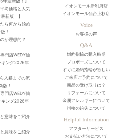
26年最新版！】
イオンモール新利府店
の平均価格と人気
イオンモール仙台上杉店
年最新版！】
ったら何から始め
Voice
新版！
お客様の声
のが理想的？
Q&A
婚約指輪の購入時期
専門店WEDY仙
プロポーズについて
キング2026年
すぐに婚約指輪が欲しい
ご来店ご予約について
ら入籍までの流
商品の受け取りは？
最新版！
リフォームについて
専門店WEDY仙
金属アレルギーについて
キング2026年
指輪の紛失について
史と意味をご紹介
Helpful Information
アフターサービス
史と意味をご紹介
お支払い方法について