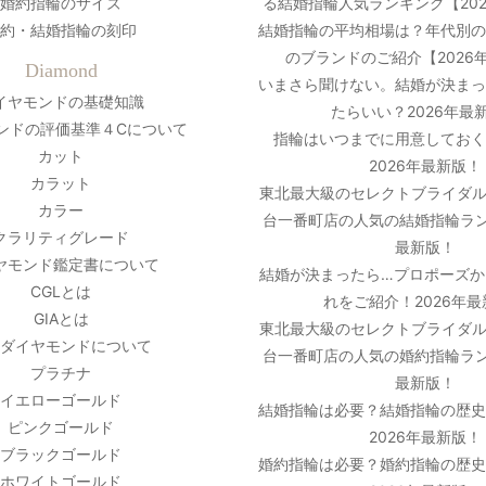
婚約指輪のサイズ
る結婚指輪人気ランキング【20
約・結婚指輪の刻印
結婚指輪の平均相場は？年代別
のブランドのご紹介【2026
Diamond
いまさら聞けない。結婚が決ま
イヤモンドの基礎知識
たらいい？2026年最
ンドの評価基準４Cについて
指輪はいつまでに用意しておく
カット
2026年最新版！
カラット
東北最大級のセレクトブライダル
カラー
台一番町店の人気の結婚指輪ラン
クラリティグレード
最新版！
ヤモンド鑑定書について
結婚が決まったら…プロポーズか
CGLとは
れをご紹介！2026年
GIAとは
東北最大級のセレクトブライダル
ダイヤモンドについて
台一番町店の人気の婚約指輪ラン
プラチナ
最新版！
イエローゴールド
結婚指輪は必要？結婚指輪の歴
ピンクゴールド
2026年最新版！
ブラックゴールド
婚約指輪は必要？婚約指輪の歴
ホワイトゴールド