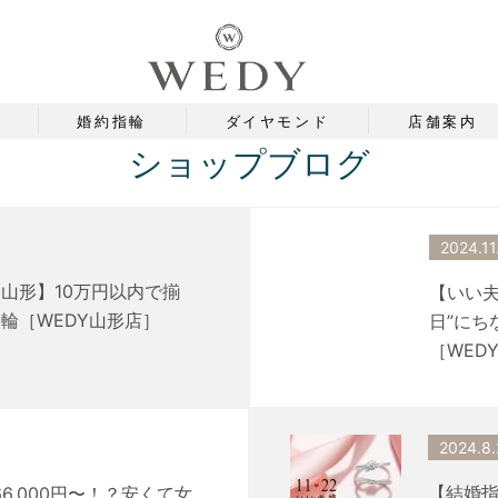
婚約指輪
ダイヤモンド
店舗案内
ショップブログ
2024.11
山形】10万円以内で揃
【いい夫
輪［WEDY山形店］
日”にち
［WED
2024.8.
【結婚指
6,000円〜！？安くて女