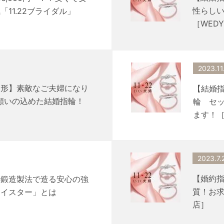
性らしい
11.22ブライダル」
［WED
2023.11
山形】素敵なご夫婦になり
【結婚指
の願いの込めた結婚指輪！
輪 セ
ます！［
2023.7.
【婚約
】鍛造製法で造る安心の強
質！お求
マイスター」とは
店］