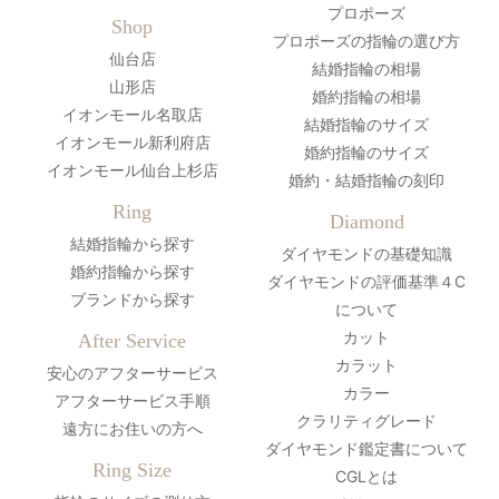
プロポーズ
Shop
プロポーズの指輪の選び方
仙台店
結婚指輪の相場
山形店
婚約指輪の相場
イオンモール名取店
結婚指輪のサイズ
イオンモール新利府店
婚約指輪のサイズ
イオンモール仙台上杉店
婚約・結婚指輪の刻印
Ring
Diamond
結婚指輪から探す
ダイヤモンドの基礎知識
婚約指輪から探す
ダイヤモンドの評価基準４C
ブランドから探す
について
カット
After Service
カラット
安心のアフターサービス
カラー
アフターサービス手順
クラリティグレード
遠方にお住いの方へ
ダイヤモンド鑑定書について
Ring Size
CGLとは