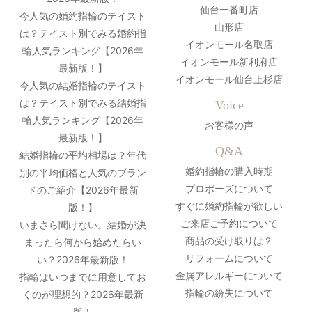
仙台一番町店
今人気の婚約指輪のテイスト
山形店
は？テイスト別でみる婚約指
イオンモール名取店
輪人気ランキング【2026年
イオンモール新利府店
最新版！】
イオンモール仙台上杉店
今人気の結婚指輪のテイスト
は？テイスト別でみる結婚指
Voice
輪人気ランキング【2026年
お客様の声
最新版！】
Q&A
結婚指輪の平均相場は？年代
婚約指輪の購入時期
別の平均価格と人気のブラン
プロポーズについて
ドのご紹介【2026年最新
すぐに婚約指輪が欲しい
版！】
ご来店ご予約について
いまさら聞けない。結婚が決
商品の受け取りは？
まったら何から始めたらい
リフォームについて
い？2026年最新版！
金属アレルギーについて
指輪はいつまでに用意してお
指輪の紛失について
くのが理想的？2026年最新
版！