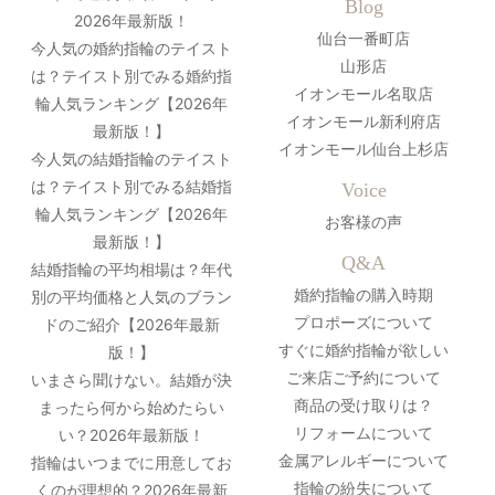
Blog
2026年最新版！
仙台一番町店
今人気の婚約指輪のテイスト
山形店
は？テイスト別でみる婚約指
イオンモール名取店
輪人気ランキング【2026年
イオンモール新利府店
最新版！】
イオンモール仙台上杉店
今人気の結婚指輪のテイスト
は？テイスト別でみる結婚指
Voice
輪人気ランキング【2026年
お客様の声
最新版！】
Q&A
結婚指輪の平均相場は？年代
婚約指輪の購入時期
別の平均価格と人気のブラン
プロポーズについて
ドのご紹介【2026年最新
すぐに婚約指輪が欲しい
版！】
ご来店ご予約について
いまさら聞けない。結婚が決
商品の受け取りは？
まったら何から始めたらい
リフォームについて
い？2026年最新版！
金属アレルギーについて
指輪はいつまでに用意してお
指輪の紛失について
くのが理想的？2026年最新