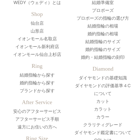
WEDY（ウェディ）とは
結婚準備室
プロポーズ
Shop
プロポーズの指輪の選び方
仙台店
結婚指輪の相場
山形店
婚約指輪の相場
イオンモール名取店
結婚指輪のサイズ
イオンモール新利府店
婚約指輪のサイズ
イオンモール仙台上杉店
婚約・結婚指輪の刻印
Ring
Diamond
結婚指輪から探す
ダイヤモンドの基礎知識
婚約指輪から探す
ダイヤモンドの評価基準４C
ブランドから探す
について
カット
After Service
カラット
安心のアフターサービス
カラー
アフターサービス手順
クラリティグレード
遠方にお住いの方へ
ダイヤモンド鑑定書について
Ring Size