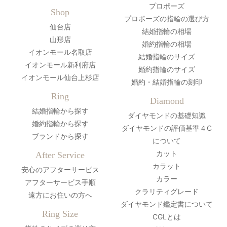
プロポーズ
Shop
プロポーズの指輪の選び方
仙台店
結婚指輪の相場
山形店
婚約指輪の相場
イオンモール名取店
結婚指輪のサイズ
イオンモール新利府店
婚約指輪のサイズ
イオンモール仙台上杉店
婚約・結婚指輪の刻印
Ring
Diamond
結婚指輪から探す
ダイヤモンドの基礎知識
婚約指輪から探す
ダイヤモンドの評価基準４C
ブランドから探す
について
カット
After Service
カラット
安心のアフターサービス
カラー
アフターサービス手順
クラリティグレード
遠方にお住いの方へ
ダイヤモンド鑑定書について
Ring Size
CGLとは