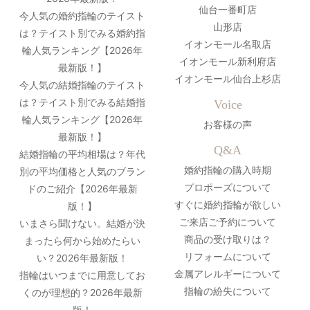
仙台一番町店
今人気の婚約指輪のテイスト
山形店
は？テイスト別でみる婚約指
イオンモール名取店
輪人気ランキング【2026年
イオンモール新利府店
最新版！】
イオンモール仙台上杉店
今人気の結婚指輪のテイスト
は？テイスト別でみる結婚指
Voice
輪人気ランキング【2026年
お客様の声
最新版！】
Q&A
結婚指輪の平均相場は？年代
婚約指輪の購入時期
別の平均価格と人気のブラン
プロポーズについて
ドのご紹介【2026年最新
すぐに婚約指輪が欲しい
版！】
ご来店ご予約について
いまさら聞けない。結婚が決
商品の受け取りは？
まったら何から始めたらい
リフォームについて
い？2026年最新版！
金属アレルギーについて
指輪はいつまでに用意してお
指輪の紛失について
くのが理想的？2026年最新
版！