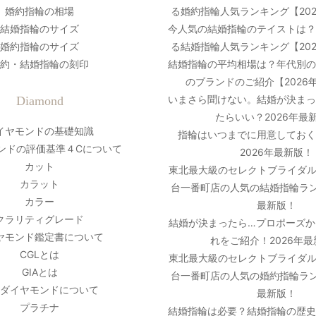
婚約指輪の相場
る婚約指輪人気ランキング【20
結婚指輪のサイズ
今人気の結婚指輪のテイストは
婚約指輪のサイズ
る結婚指輪人気ランキング【20
約・結婚指輪の刻印
結婚指輪の平均相場は？年代別
のブランドのご紹介【2026
いまさら聞けない。結婚が決ま
Diamond
たらいい？2026年最
イヤモンドの基礎知識
指輪はいつまでに用意しておく
ンドの評価基準４Cについて
2026年最新版！
カット
東北最大級のセレクトブライダル
カラット
台一番町店の人気の結婚指輪ラン
カラー
最新版！
クラリティグレード
結婚が決まったら…プロポーズか
ヤモンド鑑定書について
れをご紹介！2026年
CGLとは
東北最大級のセレクトブライダル
GIAとは
台一番町店の人気の婚約指輪ラン
ダイヤモンドについて
最新版！
プラチナ
結婚指輪は必要？結婚指輪の歴