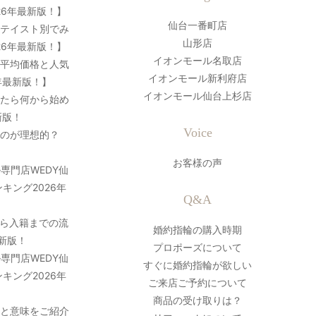
26年最新版！】
仙台一番町店
？テイスト別でみ
山形店
26年最新版！】
イオンモール名取店
の平均価格と人気
イオンモール新利府店
年最新版！】
イオンモール仙台上杉店
ったら何から始め
新版！
Voice
のが理想的？
お客様の声
専門店WEDY仙
キング2026年
Q&A
ら入籍までの流
婚約指輪の購入時期
最新版！
プロポーズについて
専門店WEDY仙
すぐに婚約指輪が欲しい
キング2026年
ご来店ご予約について
商品の受け取りは？
史と意味をご紹介