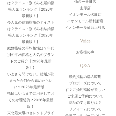
仙台一番町店
は？テイスト別でみる婚約指
山形店
輪人気ランキング【2026年
イオンモール名取店
最新版！】
イオンモール新利府店
今人気の結婚指輪のテイスト
イオンモール仙台上杉店
は？テイスト別でみる結婚指
輪人気ランキング【2026年
Voice
最新版！】
結婚指輪の平均相場は？年代
お客様の声
別の平均価格と人気のブラン
ドのご紹介【2026年最新
Q&A
版！】
いまさら聞けない。結婚が決
婚約指輪の購入時期
まったら何から始めたらい
プロポーズについて
い？2026年最新版！
すぐに婚約指輪が欲しい
指輪はいつまでに用意してお
ご来店ご予約について
くのが理想的？2026年最新
商品の受け取りは？
版！
リフォームについて
東北最大級のセレクトブライ
金属アレルギーについて