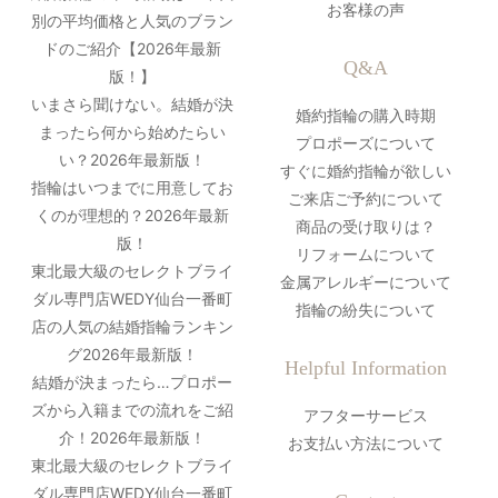
お客様の声
別の平均価格と人気のブラン
ドのご紹介【2026年最新
Q&A
版！】
いまさら聞けない。結婚が決
婚約指輪の購入時期
まったら何から始めたらい
プロポーズについて
い？2026年最新版！
すぐに婚約指輪が欲しい
指輪はいつまでに用意してお
ご来店ご予約について
くのが理想的？2026年最新
商品の受け取りは？
版！
リフォームについて
東北最大級のセレクトブライ
金属アレルギーについて
ダル専門店WEDY仙台一番町
指輪の紛失について
店の人気の結婚指輪ランキン
グ2026年最新版！
Helpful Information
結婚が決まったら…プロポー
ズから入籍までの流れをご紹
アフターサービス
介！2026年最新版！
お支払い方法について
東北最大級のセレクトブライ
ダル専門店WEDY仙台一番町