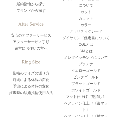
婚約指輪から探す
について
ブランドから探す
カット
カラット
After Service
カラー
クラリティグレード
安心のアフターサービス
ダイヤモンド鑑定書について
アフターサービス手順
CGLとは
遠方にお住いの方へ
GIAとは
メレダイヤモンドについて
Ring Size
プラチナ
イエローゴールド
指輪のサイズの測り方
ピンクゴールド
時間による体調の変化
ブラックゴールド
季節による体調の変化
ホワイトゴールド
妊娠時の結婚指輪使用方法
マット仕上げ〔艶消し〕
ヘアライン仕上げ〔縦マッ
ト〕
ヘアライン仕上げ〔横マッ