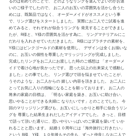
るのは初めてのことで、 どのようなリングを選んでよいのかお迷
いのご様子でしたので、 お二人のお互いの雰囲気を活かし合うた
めには、既製品ではなく、 オーダーメイドがオススメという事
で、リング選びをスタートしました。 実際にお二人でご試着を進
めてみると、それぞれが似合うリングを 発見することができまし
たが、R様と、Y様の雰囲気を活かす為に、 リングマテリアルにこ
だわりを入れさせていただきました。 R様にはプラチナの素材を、
Y様にはピンクゴールドの素材を使用し、 デザインは全くお揃いな
のに、お互いの個性を尊重したマリッジリングが完成しました。
完成したリングをお二人にお渡しした時のご感想は 「オーダーメ
イドで着け心地が良かったです。 思った以上の出来栄えで感動し
ました」との事でした。 リング選びで頭を悩ませていたことが、
うそのような、お二人からの 嬉しい内容を頂きました。 お二人に
とってお気に入りの指輪になることを願っております。 お二人の
将来の家庭の目標は、 「明るい家庭を築き、お互いに助け合い、
思いやることができる夫婦に なりたいです」とのことでした。 今
回のマリッジリング選びも、お互いにしっかりと相手に似合うリン
グを 尊重した結果生まれだしたアイディアでした。 きっと、目標
で語って頂いた通りに、思いやりいっぱいのご家庭を築いて いか
れることと思います。 結婚１０周年には「海外旅行に行きたい」
という R様、Y様、１０年後もその先も、ずっと仲良しなお二人で