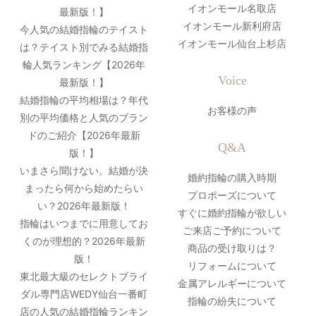
イオンモール名取店
最新版！】
イオンモール新利府店
今人気の結婚指輪のテイスト
イオンモール仙台上杉店
は？テイスト別でみる結婚指
輪人気ランキング【2026年
Voice
最新版！】
結婚指輪の平均相場は？年代
お客様の声
別の平均価格と人気のブラン
ドのご紹介【2026年最新
Q&A
版！】
いまさら聞けない。結婚が決
婚約指輪の購入時期
まったら何から始めたらい
プロポーズについて
い？2026年最新版！
すぐに婚約指輪が欲しい
指輪はいつまでに用意してお
ご来店ご予約について
くのが理想的？2026年最新
商品の受け取りは？
版！
リフォームについて
東北最大級のセレクトブライ
金属アレルギーについて
ダル専門店WEDY仙台一番町
指輪の紛失について
店の人気の結婚指輪ランキン