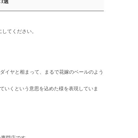
3選
。
にしてください。
メレダイヤと相まって、まるで花嫁のベールのよう
ていくという意思を込めた様を表現していま
輪専門店です。