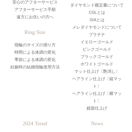
安心のアフターサービス
ダイヤモンド鑑定書について
アフターサービス手順
CGLとは
遠方にお住いの方へ
GIAとは
メレダイヤモンドについて
Ring Size
プラチナ
イエローゴールド
指輪のサイズの測り方
ピンクゴールド
時間による体調の変化
ブラックゴールド
季節による体調の変化
ホワイトゴールド
妊娠時の結婚指輪使用方法
マット仕上げ〔艶消し〕
ヘアライン仕上げ〔縦マッ
ト〕
ヘアライン仕上げ〔横マッ
ト〕
鏡面仕上げ
2024 Trend
News