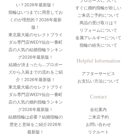
プロポーズについて
い？2026年最新版！
すぐに婚約指輪が欲しい
指輪はいつまでに用意してお
ご来店ご予約について
くのが理想的？2026年最新
商品の受け取りは？
版！
リフォームについて
東北最大級のセレクトブライ
金属アレルギーについて
ダル専門店WEDY仙台一番町
指輪の紛失について
店の人気の結婚指輪ランキン
グ2026年最新版！
Helpful Information
結婚が決まったら…プロポー
ズから入籍までの流れをご紹
アフターサービス
介！2026年最新版！
お支払い方法について
東北最大級のセレクトブライ
ダル専門店WEDY仙台一番町
Contact
店の人気の婚約指輪ランキン
グ2026年最新版！
会社案内
結婚指輪は必要？結婚指輪の
ご来店予約
歴史と意味をご紹介2026年
お問い合わせ
最新版！
リクルート