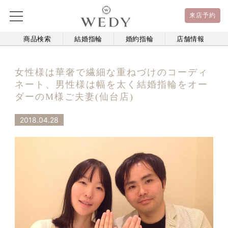
来店予約
商品検索
結婚指輪
婚約指輪
店舗情報
女性様は華奢で繊細な重ねづけのコーディ
ネート、男性様は幅を太く結婚指輪をオー
ダーのM様ご夫妻(仙台店)
2018.04.28