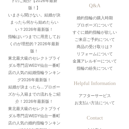
ドのご紹介【2026年最新
Q&A
版！】
いまさら聞けない。結婚が決
婚約指輪の購入時期
まったら何から始めたらい
プロポーズについて
い？2026年最新版！
すぐに婚約指輪が欲しい
指輪はいつまでに用意してお
ご来店ご予約について
くのが理想的？2026年最新
商品の受け取りは？
版！
リフォームについて
東北最大級のセレクトブライ
金属アレルギーについて
ダル専門店WEDY仙台一番町
指輪の紛失について
店の人気の結婚指輪ランキン
グ2026年最新版！
Helpful Information
結婚が決まったら…プロポー
ズから入籍までの流れをご紹
アフターサービス
介！2026年最新版！
お支払い方法について
東北最大級のセレクトブライ
ダル専門店WEDY仙台一番町
Contact
店の人気の婚約指輪ランキン