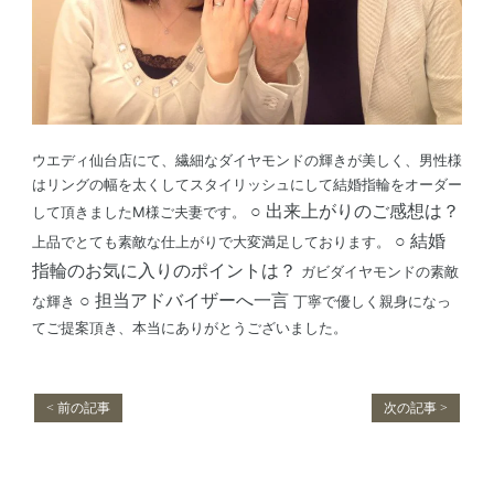
ウエディ仙台店にて、繊細なダイヤモンドの輝きが美しく、男性様
はリングの幅を太くしてスタイリッシュにして結婚指輪をオーダー
○ 出来上がりのご感想は？
して頂きましたM様ご夫妻です。
○ 結婚
上品でとても素敵な仕上がりで大変満足しております。
指輪のお気に入りのポイントは？
ガビダイヤモンドの素敵
○ 担当アドバイザーへ一言
な輝き
丁寧で優しく親身になっ
てご提案頂き、本当にありがとうございました。
< 前の記事
次の記事 >