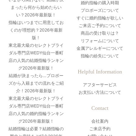
婚約指輪の購入時期
まったら何から始めたらい
プロポーズについて
い？2026年最新版！
すぐに婚約指輪が欲しい
指輪はいつまでに用意してお
ご来店ご予約について
くのが理想的？2026年最新
商品の受け取りは？
版！
リフォームについて
東北最大級のセレクトブライ
金属アレルギーについて
ダル専門店WEDY仙台一番町
指輪の紛失について
店の人気の結婚指輪ランキン
グ2026年最新版！
Helpful Information
結婚が決まったら…プロポー
ズから入籍までの流れをご紹
アフターサービス
介！2026年最新版！
お支払い方法について
東北最大級のセレクトブライ
ダル専門店WEDY仙台一番町
Contact
店の人気の婚約指輪ランキン
グ2026年最新版！
会社案内
結婚指輪は必要？結婚指輪の
ご来店予約