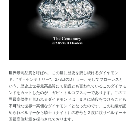
世界最高品質と呼ばれ、この世に歴史を残し続けるダイヤモン
ド、“ザ・センテナリー”。273ctのDカラー、そしてフローレスと
いう、歴史上世界最高品質にて伝説とも言われているこのダイヤモ
ンドをカットしたのが、ガビ・トルコフスキーであります。この世
界最高傑作と言われるダイヤモンドは、まさに値段をつけることも
不可能な世界一高価なダイヤモンドとなったのです。この功績が認
められベルギーから騎士（ナイト）の称号と２度に渡りベルギー王
国最高位勲章を授与されております。