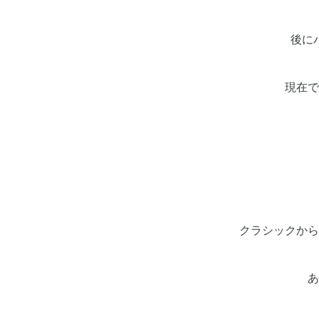
後に
現在で
クラシックから
あ