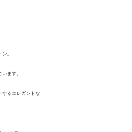
トン。
ています。
チするエレガントな