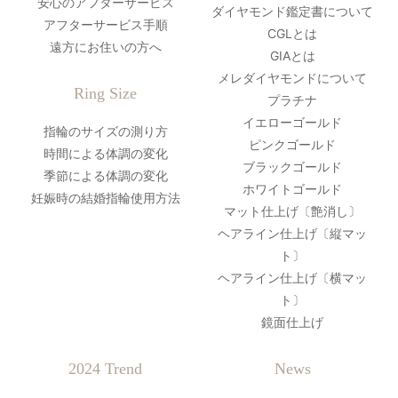
安心のアフターサービス
ダイヤモンド鑑定書について
アフターサービス手順
CGLとは
遠方にお住いの方へ
GIAとは
メレダイヤモンドについて
Ring Size
プラチナ
イエローゴールド
指輪のサイズの測り方
ピンクゴールド
時間による体調の変化
ブラックゴールド
季節による体調の変化
ホワイトゴールド
妊娠時の結婚指輪使用方法
マット仕上げ〔艶消し〕
ヘアライン仕上げ〔縦マッ
ト〕
ヘアライン仕上げ〔横マッ
ト〕
鏡面仕上げ
2024 Trend
News