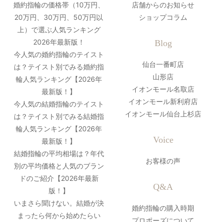
婚約指輪の価格帯（10万円、
店舗からのお知らせ
20万円、30万円、50万円以
ショップコラム
上）で選ぶ人気ランキング
2026年最新版！
Blog
今人気の婚約指輪のテイスト
仙台一番町店
は？テイスト別でみる婚約指
山形店
輪人気ランキング【2026年
イオンモール名取店
最新版！】
イオンモール新利府店
今人気の結婚指輪のテイスト
イオンモール仙台上杉店
は？テイスト別でみる結婚指
輪人気ランキング【2026年
Voice
最新版！】
結婚指輪の平均相場は？年代
お客様の声
別の平均価格と人気のブラン
ドのご紹介【2026年最新
Q&A
版！】
いまさら聞けない。結婚が決
婚約指輪の購入時期
まったら何から始めたらい
プロポーズについて