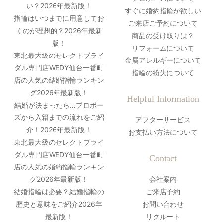
い？2026年最新版！
すぐに婚約指輪が欲しい
指輪はいつまでに用意してお
ご来店ご予約について
くのが理想的？2026年最新
商品の受け取りは？
版！
リフォームについて
東北最大級のセレクトブライ
金属アレルギーについて
ダル専門店WEDY仙台一番町
指輪の紛失について
店の人気の結婚指輪ランキン
グ2026年最新版！
Helpful Information
結婚が決まったら…プロポー
ズから入籍までの流れをご紹
アフターサービス
介！2026年最新版！
お支払い方法について
東北最大級のセレクトブライ
ダル専門店WEDY仙台一番町
Contact
店の人気の婚約指輪ランキン
グ2026年最新版！
会社案内
結婚指輪は必要？結婚指輪の
ご来店予約
歴史と意味をご紹介2026年
お問い合わせ
最新版！
リクルート