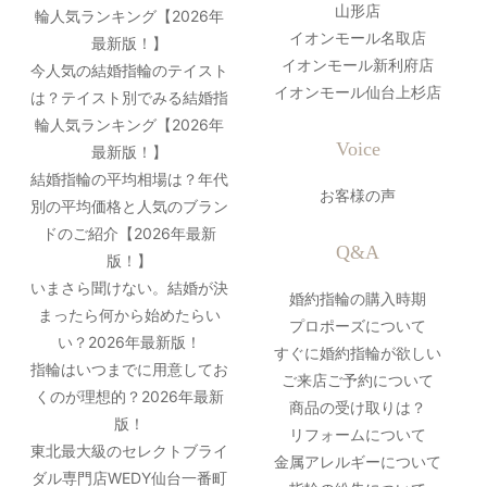
山形店
輪人気ランキング【2026年
イオンモール名取店
最新版！】
イオンモール新利府店
今人気の結婚指輪のテイスト
イオンモール仙台上杉店
は？テイスト別でみる結婚指
輪人気ランキング【2026年
Voice
最新版！】
結婚指輪の平均相場は？年代
お客様の声
別の平均価格と人気のブラン
ドのご紹介【2026年最新
Q&A
版！】
いまさら聞けない。結婚が決
婚約指輪の購入時期
まったら何から始めたらい
プロポーズについて
い？2026年最新版！
すぐに婚約指輪が欲しい
指輪はいつまでに用意してお
ご来店ご予約について
くのが理想的？2026年最新
商品の受け取りは？
版！
リフォームについて
東北最大級のセレクトブライ
金属アレルギーについて
ダル専門店WEDY仙台一番町