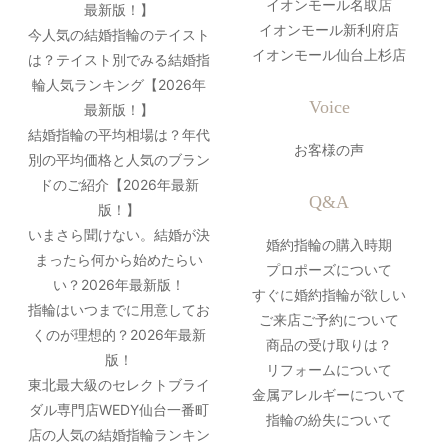
イオンモール名取店
最新版！】
イオンモール新利府店
今人気の結婚指輪のテイスト
イオンモール仙台上杉店
は？テイスト別でみる結婚指
輪人気ランキング【2026年
Voice
最新版！】
結婚指輪の平均相場は？年代
お客様の声
別の平均価格と人気のブラン
ドのご紹介【2026年最新
Q&A
版！】
いまさら聞けない。結婚が決
婚約指輪の購入時期
まったら何から始めたらい
プロポーズについて
い？2026年最新版！
すぐに婚約指輪が欲しい
指輪はいつまでに用意してお
ご来店ご予約について
くのが理想的？2026年最新
商品の受け取りは？
版！
リフォームについて
東北最大級のセレクトブライ
金属アレルギーについて
ダル専門店WEDY仙台一番町
指輪の紛失について
店の人気の結婚指輪ランキン