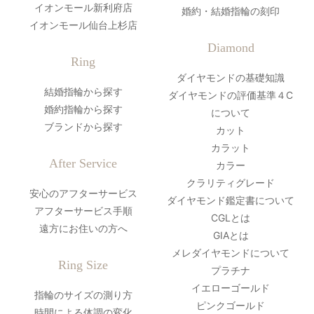
イオンモール新利府店
婚約・結婚指輪の刻印
イオンモール仙台上杉店
Diamond
Ring
ダイヤモンドの基礎知識
結婚指輪から探す
ダイヤモンドの評価基準４C
婚約指輪から探す
について
ブランドから探す
カット
カラット
After Service
カラー
クラリティグレード
安心のアフターサービス
ダイヤモンド鑑定書について
アフターサービス手順
CGLとは
遠方にお住いの方へ
GIAとは
メレダイヤモンドについて
Ring Size
プラチナ
イエローゴールド
指輪のサイズの測り方
ピンクゴールド
時間による体調の変化