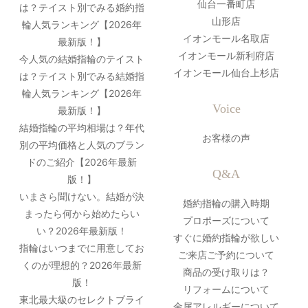
仙台一番町店
は？テイスト別でみる婚約指
山形店
輪人気ランキング【2026年
イオンモール名取店
最新版！】
イオンモール新利府店
今人気の結婚指輪のテイスト
イオンモール仙台上杉店
は？テイスト別でみる結婚指
輪人気ランキング【2026年
Voice
最新版！】
結婚指輪の平均相場は？年代
お客様の声
別の平均価格と人気のブラン
ドのご紹介【2026年最新
Q&A
版！】
いまさら聞けない。結婚が決
婚約指輪の購入時期
まったら何から始めたらい
プロポーズについて
い？2026年最新版！
すぐに婚約指輪が欲しい
指輪はいつまでに用意してお
ご来店ご予約について
くのが理想的？2026年最新
商品の受け取りは？
版！
リフォームについて
東北最大級のセレクトブライ
金属アレルギーについて