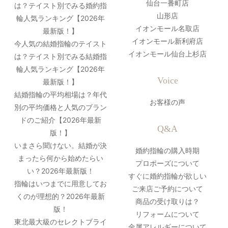
仙台一番町店
は？テイスト別でみる婚約指
山形店
輪人気ランキング【2026年
イオンモール名取店
最新版！】
イオンモール新利府店
今人気の結婚指輪のテイスト
イオンモール仙台上杉店
は？テイスト別でみる結婚指
輪人気ランキング【2026年
Voice
最新版！】
結婚指輪の平均相場は？年代
お客様の声
別の平均価格と人気のブラン
ドのご紹介【2026年最新
Q&A
版！】
いまさら聞けない。結婚が決
婚約指輪の購入時期
まったら何から始めたらい
プロポーズについて
い？2026年最新版！
すぐに婚約指輪が欲しい
指輪はいつまでに用意してお
ご来店ご予約について
くのが理想的？2026年最新
商品の受け取りは？
版！
リフォームについて
東北最大級のセレクトブライ
金属アレルギーについて