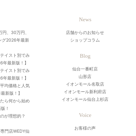
News
万円、30万円、
店舗からのお知らせ
グ2026年最新
ショップコラム
？テイスト別でみ
Blog
26年最新版！】
仙台一番町店
？テイスト別でみ
山形店
26年最新版！】
イオンモール名取店
の平均価格と人気
イオンモール新利府店
年最新版！】
イオンモール仙台上杉店
ったら何から始め
新版！
Voice
のが理想的？
お客様の声
専門店WEDY仙