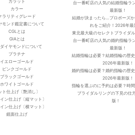
カラット
台一番町店の人気の結婚指輪ラン
カラー
最新版！
クラリティグレード
結婚が決まったら…プロポーズか
ヤモンド鑑定書について
れをご紹介！2026年
CGLとは
東北最大級のセレクトブライダル
GIAとは
台一番町店の人気の婚約指輪ラン
ダイヤモンドについて
最新版！
プラチナ
結婚指輪は必要？結婚指輪の歴
イエローゴールド
2026年最新版！
ピンクゴールド
婚約指輪は必要？婚約指輪の歴
ブラックゴールド
2026年最新版！
ホワイトゴールド
指輪を選ぶのに予約は必要？時
ット仕上げ〔艶消し〕
ブライダルリングの下見の仕方
イン仕上げ〔縦マット〕
版！
イン仕上げ〔横マット〕
鏡面仕上げ