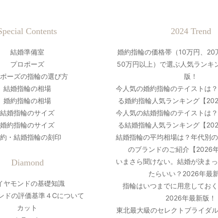
Special Contents
2024 Trend
結婚準備室
婚約指輪の価格帯（10万円、20
プロポーズ
50万円以上）で選ぶ人気ランキン
ポーズの指輪の選び方
版！
結婚指輪の相場
今人気の婚約指輪のテイストは
婚約指輪の相場
る婚約指輪人気ランキング【20
結婚指輪のサイズ
今人気の結婚指輪のテイストは
婚約指輪のサイズ
る結婚指輪人気ランキング【20
約・結婚指輪の刻印
結婚指輪の平均相場は？年代別
のブランドのご紹介【2026
いまさら聞けない。結婚が決ま
Diamond
たらいい？2026年最
イヤモンドの基礎知識
指輪はいつまでに用意しておく
ンドの評価基準４Cについて
2026年最新版！
カット
東北最大級のセレクトブライダル