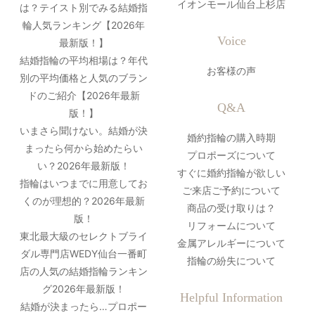
イオンモール仙台上杉店
は？テイスト別でみる結婚指
輪人気ランキング【2026年
Voice
最新版！】
結婚指輪の平均相場は？年代
お客様の声
別の平均価格と人気のブラン
ドのご紹介【2026年最新
Q&A
版！】
いまさら聞けない。結婚が決
婚約指輪の購入時期
まったら何から始めたらい
プロポーズについて
い？2026年最新版！
すぐに婚約指輪が欲しい
指輪はいつまでに用意してお
ご来店ご予約について
くのが理想的？2026年最新
商品の受け取りは？
版！
リフォームについて
東北最大級のセレクトブライ
金属アレルギーについて
ダル専門店WEDY仙台一番町
指輪の紛失について
店の人気の結婚指輪ランキン
グ2026年最新版！
Helpful Information
結婚が決まったら…プロポー