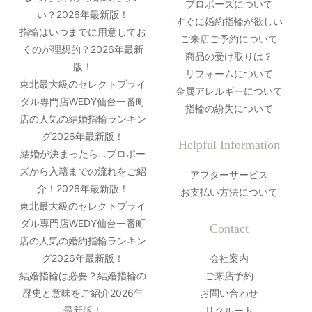
プロポーズについて
い？2026年最新版！
すぐに婚約指輪が欲しい
指輪はいつまでに用意してお
ご来店ご予約について
くのが理想的？2026年最新
商品の受け取りは？
版！
リフォームについて
東北最大級のセレクトブライ
金属アレルギーについて
ダル専門店WEDY仙台一番町
指輪の紛失について
店の人気の結婚指輪ランキン
グ2026年最新版！
Helpful Information
結婚が決まったら…プロポー
ズから入籍までの流れをご紹
アフターサービス
介！2026年最新版！
お支払い方法について
東北最大級のセレクトブライ
ダル専門店WEDY仙台一番町
Contact
店の人気の婚約指輪ランキン
グ2026年最新版！
会社案内
結婚指輪は必要？結婚指輪の
ご来店予約
歴史と意味をご紹介2026年
お問い合わせ
最新版！
リクルート