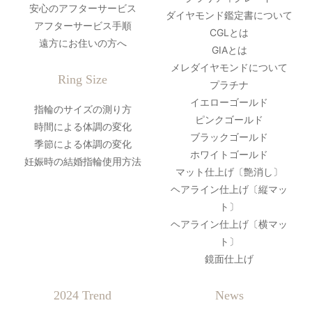
安心のアフターサービス
ダイヤモンド鑑定書について
アフターサービス手順
CGLとは
遠方にお住いの方へ
GIAとは
メレダイヤモンドについて
Ring Size
プラチナ
イエローゴールド
指輪のサイズの測り方
ピンクゴールド
時間による体調の変化
ブラックゴールド
季節による体調の変化
ホワイトゴールド
妊娠時の結婚指輪使用方法
マット仕上げ〔艶消し〕
ヘアライン仕上げ〔縦マッ
ト〕
ヘアライン仕上げ〔横マッ
ト〕
鏡面仕上げ
2024 Trend
News