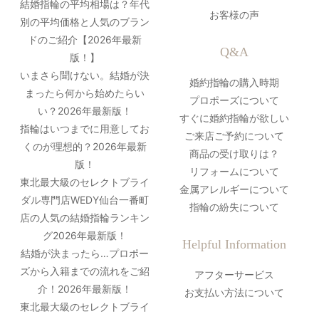
結婚指輪の平均相場は？年代
お客様の声
別の平均価格と人気のブラン
ドのご紹介【2026年最新
Q&A
版！】
いまさら聞けない。結婚が決
婚約指輪の購入時期
まったら何から始めたらい
プロポーズについて
い？2026年最新版！
すぐに婚約指輪が欲しい
指輪はいつまでに用意してお
ご来店ご予約について
くのが理想的？2026年最新
商品の受け取りは？
版！
リフォームについて
東北最大級のセレクトブライ
金属アレルギーについて
ダル専門店WEDY仙台一番町
指輪の紛失について
店の人気の結婚指輪ランキン
グ2026年最新版！
Helpful Information
結婚が決まったら…プロポー
ズから入籍までの流れをご紹
アフターサービス
介！2026年最新版！
お支払い方法について
東北最大級のセレクトブライ