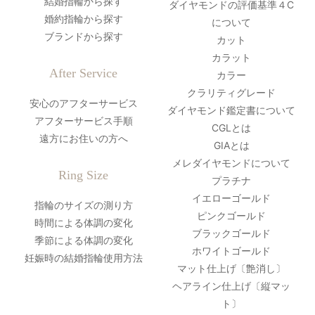
結婚指輪から探す
ダイヤモンドの評価基準４C
婚約指輪から探す
について
ブランドから探す
カット
カラット
After Service
カラー
クラリティグレード
安心のアフターサービス
ダイヤモンド鑑定書について
アフターサービス手順
CGLとは
遠方にお住いの方へ
GIAとは
メレダイヤモンドについて
Ring Size
プラチナ
イエローゴールド
指輪のサイズの測り方
ピンクゴールド
時間による体調の変化
ブラックゴールド
季節による体調の変化
ホワイトゴールド
妊娠時の結婚指輪使用方法
マット仕上げ〔艶消し〕
ヘアライン仕上げ〔縦マッ
ト〕