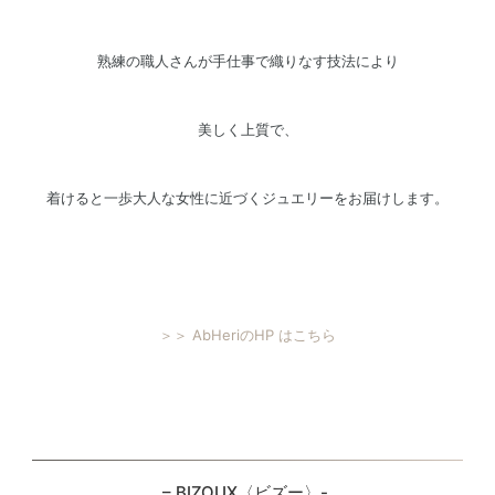
熟練の職人さんが手仕事で織りなす技法により
美しく上質で、
着けると一歩大人な女性に近づくジュエリーをお届けします。
＞＞ AbHeriのHP はこちら
– BIZOUX〈ビズー〉-