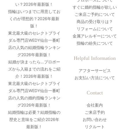
い？2026年最新版！
すぐに婚約指輪が欲しい
指輪はいつまでに用意してお
ご来店ご予約について
くのが理想的？2026年最新
商品の受け取りは？
版！
リフォームについて
東北最大級のセレクトブライ
金属アレルギーについて
ダル専門店WEDY仙台一番町
指輪の紛失について
店の人気の結婚指輪ランキン
グ2026年最新版！
Helpful Information
結婚が決まったら…プロポー
ズから入籍までの流れをご紹
アフターサービス
介！2026年最新版！
お支払い方法について
東北最大級のセレクトブライ
ダル専門店WEDY仙台一番町
Contact
店の人気の婚約指輪ランキン
グ2026年最新版！
会社案内
結婚指輪は必要？結婚指輪の
ご来店予約
歴史と意味をご紹介2026年
お問い合わせ
最新版！
リクルート