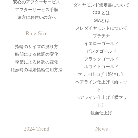
安心のアフターサービス
ダイヤモンド鑑定書について
アフターサービス手順
CGLとは
遠方にお住いの方へ
GIAとは
メレダイヤモンドについて
Ring Size
プラチナ
イエローゴールド
指輪のサイズの測り方
ピンクゴールド
時間による体調の変化
ブラックゴールド
季節による体調の変化
ホワイトゴールド
妊娠時の結婚指輪使用方法
マット仕上げ〔艶消し〕
ヘアライン仕上げ〔縦マッ
ト〕
ヘアライン仕上げ〔横マッ
ト〕
鏡面仕上げ
2024 Trend
News