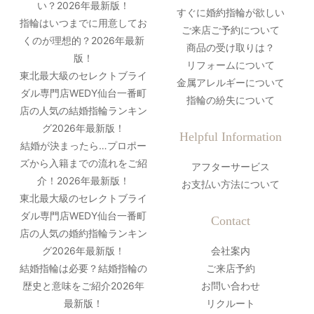
い？2026年最新版！
すぐに婚約指輪が欲しい
指輪はいつまでに用意してお
ご来店ご予約について
くのが理想的？2026年最新
商品の受け取りは？
版！
リフォームについて
東北最大級のセレクトブライ
金属アレルギーについて
ダル専門店WEDY仙台一番町
指輪の紛失について
店の人気の結婚指輪ランキン
グ2026年最新版！
Helpful Information
結婚が決まったら…プロポー
ズから入籍までの流れをご紹
アフターサービス
介！2026年最新版！
お支払い方法について
東北最大級のセレクトブライ
ダル専門店WEDY仙台一番町
Contact
店の人気の婚約指輪ランキン
グ2026年最新版！
会社案内
結婚指輪は必要？結婚指輪の
ご来店予約
歴史と意味をご紹介2026年
お問い合わせ
最新版！
リクルート