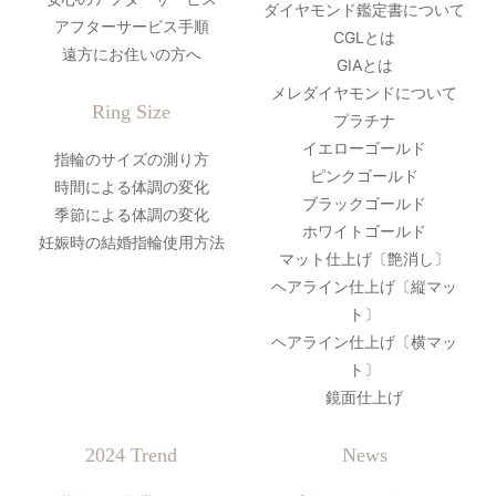
ダイヤモンド鑑定書について
アフターサービス手順
CGLとは
遠方にお住いの方へ
GIAとは
メレダイヤモンドについて
Ring Size
プラチナ
イエローゴールド
指輪のサイズの測り方
ピンクゴールド
時間による体調の変化
ブラックゴールド
季節による体調の変化
ホワイトゴールド
妊娠時の結婚指輪使用方法
マット仕上げ〔艶消し〕
ヘアライン仕上げ〔縦マッ
ト〕
ヘアライン仕上げ〔横マッ
ト〕
鏡面仕上げ
2024 Trend
News