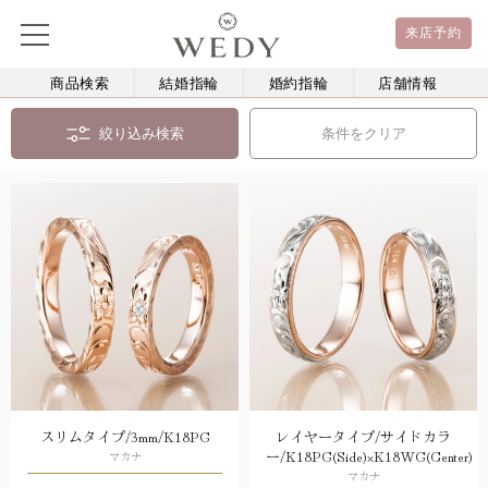
来店予約
商品検索
結婚指輪
婚約指輪
店舗情報
絞り込み検索
条件をクリア
スリムタイプ/3mm/K18PG
レイヤータイプ/サイドカラ
ー/K18PG(Side)×K18WG(Center)
マカナ
マカナ