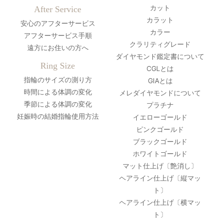
カット
After Service
カラット
安心のアフターサービス
カラー
アフターサービス手順
クラリティグレード
遠方にお住いの方へ
ダイヤモンド鑑定書について
Ring Size
CGLとは
指輪のサイズの測り方
GIAとは
時間による体調の変化
メレダイヤモンドについて
季節による体調の変化
プラチナ
妊娠時の結婚指輪使用方法
イエローゴールド
ピンクゴールド
ブラックゴールド
ホワイトゴールド
マット仕上げ〔艶消し〕
ヘアライン仕上げ〔縦マッ
ト〕
ヘアライン仕上げ〔横マッ
ト〕