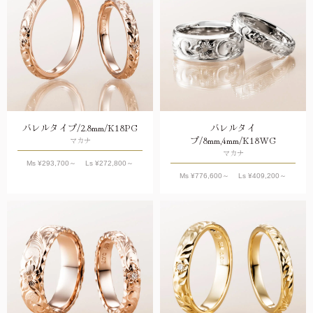
バレルタイプ/2.8mm/K18PG
バレルタイ
プ/8mm,4mm/K18WG
マカナ
マカナ
Ms ¥
293,700
～ Ls ¥
272,800
～
Ms ¥
776,600
～ Ls ¥
409,200
～