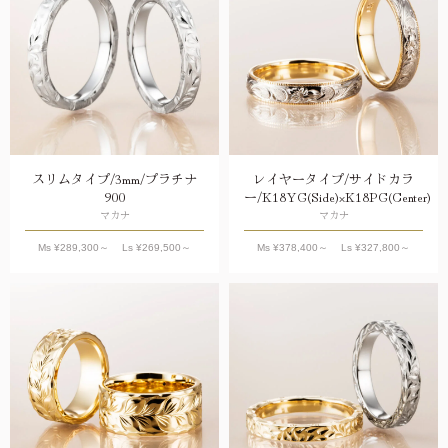
スリムタイプ/3mm/プラチナ
レイヤータイプ/サイドカラ
900
ー/K18YG(Side)×K18PG(Center)
マカナ
マカナ
Ms ¥
289,300
～ Ls ¥
269,500
～
Ms ¥
378,400
～ Ls ¥
327,800
～