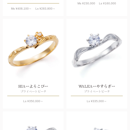
Ms ¥
230,000
Ls ¥
160,000
Ms ¥
408,100
～ Ls ¥
283,800
～
HIAーよろこびー
WALEAーやすらぎー
プライベートビーチ
プライベートビーチ
Ls ¥
350,000
～
Ls ¥
335,000
～