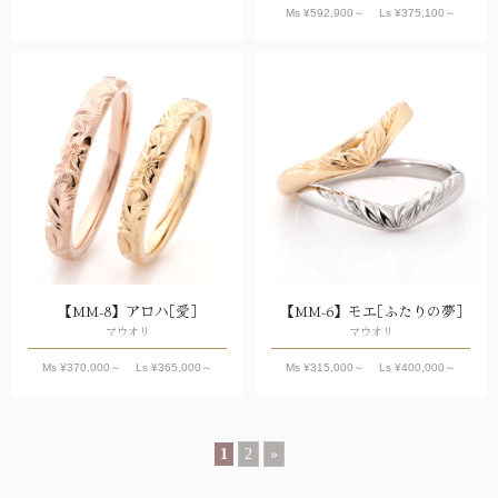
Ms ¥
592,900
～ Ls ¥
375,100
～
【MM-8】アロハ［愛］
【MM-6】モエ［ふたりの夢］
マウオリ
マウオリ
Ms ¥
370,000
～ Ls ¥
365,000
～
Ms ¥
315,000
～ Ls ¥
400,000
～
1
2
»