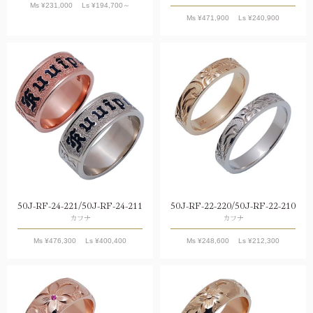
Ms ¥
231,000
Ls ¥
194,700
～
Ms ¥
471,900
Ls ¥
240,900
50J-RF-24-221/50J-RF-24-211
50J-RF-22-220/50J-RF-22-210
カフナ
カフナ
Ms ¥
476,300
Ls ¥
400,400
Ms ¥
248,600
Ls ¥
212,300