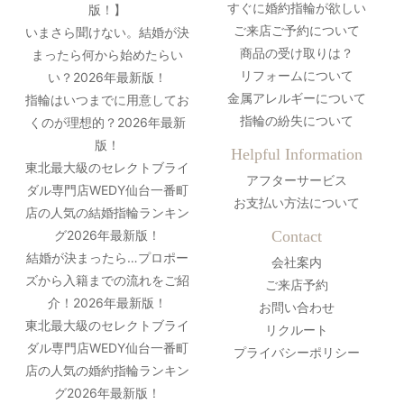
すぐに婚約指輪が欲しい
版！】
ご来店ご予約について
いまさら聞けない。結婚が決
商品の受け取りは？
まったら何から始めたらい
リフォームについて
い？2026年最新版！
金属アレルギーについて
指輪はいつまでに用意してお
指輪の紛失について
くのが理想的？2026年最新
版！
Helpful Information
東北最大級のセレクトブライ
アフターサービス
ダル専門店WEDY仙台一番町
お支払い方法について
店の人気の結婚指輪ランキン
グ2026年最新版！
Contact
結婚が決まったら…プロポー
会社案内
ズから入籍までの流れをご紹
ご来店予約
介！2026年最新版！
お問い合わせ
東北最大級のセレクトブライ
リクルート
ダル専門店WEDY仙台一番町
プライバシーポリシー
店の人気の婚約指輪ランキン
グ2026年最新版！