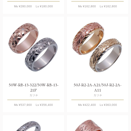
Ms ¥
280,000
Ls ¥
180,000
Ms ¥
162,800
Ls ¥
162,800
50W-RB-13-322/50W-RB-13-
50J-R2-2A-A21/50J-R2-2A-
21F
A11
カフナ
カフナ
Ms ¥
537,900
Ls ¥
356,400
Ms ¥
422,400
Ls ¥
363,000