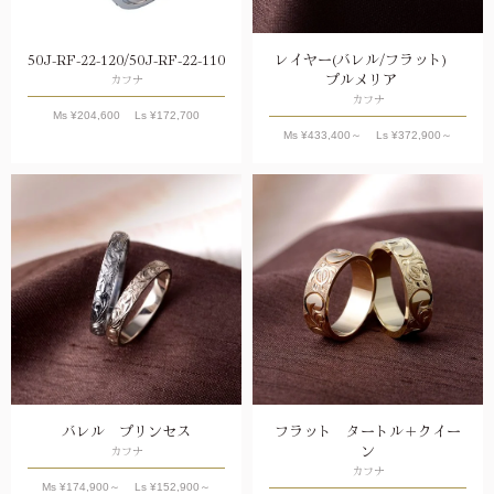
50J-RF-22-120/50J-RF-22-110
レイヤー(バレル/フラット)
プルメリア
カフナ
カフナ
Ms ¥
204,600
Ls ¥
172,700
Ms ¥
433,400
～ Ls ¥
372,900
～
バレル プリンセス
フラット タートル＋クイー
ン
カフナ
カフナ
Ms ¥
174,900
～ Ls ¥
152,900
～