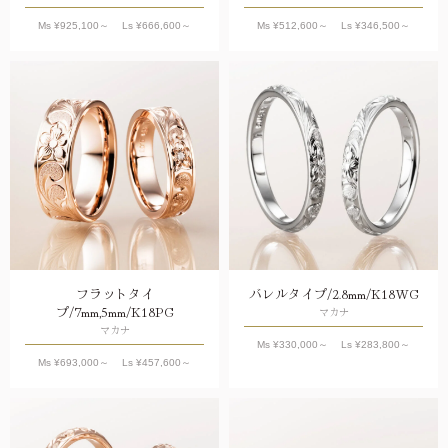
Ms ¥
925,100
～ Ls ¥
666,600
～
Ms ¥
512,600
～ Ls ¥
346,500
～
フラットタイ
バレルタイプ/2.8mm/K18WG
プ/7mm,5mm/K18PG
マカナ
マカナ
Ms ¥
330,000
～ Ls ¥
283,800
～
Ms ¥
693,000
～ Ls ¥
457,600
～