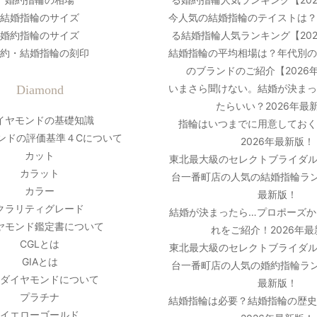
結婚指輪のサイズ
今人気の結婚指輪のテイストは
婚約指輪のサイズ
る結婚指輪人気ランキング【20
約・結婚指輪の刻印
結婚指輪の平均相場は？年代別
のブランドのご紹介【2026
いまさら聞けない。結婚が決ま
Diamond
たらいい？2026年最
イヤモンドの基礎知識
指輪はいつまでに用意しておく
ンドの評価基準４Cについて
2026年最新版！
カット
東北最大級のセレクトブライダル
カラット
台一番町店の人気の結婚指輪ラン
カラー
最新版！
クラリティグレード
結婚が決まったら…プロポーズか
ヤモンド鑑定書について
れをご紹介！2026年
CGLとは
東北最大級のセレクトブライダル
GIAとは
台一番町店の人気の婚約指輪ラン
ダイヤモンドについて
最新版！
プラチナ
結婚指輪は必要？結婚指輪の歴
イエローゴールド