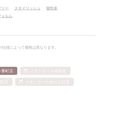
フリー
スタイリッシュ
個性派
フォルム
の仕様によって価格は異なります。
る
一番町店
イオンモール名取店
南館店
イオンモール仙台上杉店