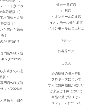
仙台一番町店
？テイスト別でみ
山形店
26年最新版！】
イオンモール名取店
の平均価格と人気
イオンモール新利府店
年最新版！】
イオンモール仙台上杉店
ったら何から始め
新版！
Voice
のが理想的？
お客様の声
専門店WEDY仙
キング2026年
Q&A
ら入籍までの流
婚約指輪の購入時期
最新版！
プロポーズについて
専門店WEDY仙
すぐに婚約指輪が欲しい
キング2026年
ご来店ご予約について
商品の受け取りは？
史と意味をご紹介
リフォームについて