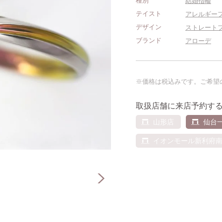
種別
結婚指輪
テイスト
アレルギー
デザイン
ストレート
ブランド
アローデ
※価格は税込みです。ご希望
取扱店舗に来店予約す
山形店
仙台
イオンモール新利府