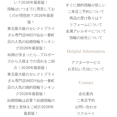
い？2026年最新版！
すぐに婚約指輪が欲しい
指輪はいつまでに用意してお
ご来店ご予約について
くのが理想的？2026年最新
商品の受け取りは？
版！
リフォームについて
東北最大級のセレクトブライ
金属アレルギーについて
ダル専門店WEDY仙台一番町
指輪の紛失について
店の人気の結婚指輪ランキン
グ2026年最新版！
Helpful Information
結婚が決まったら…プロポー
ズから入籍までの流れをご紹
アフターサービス
介！2026年最新版！
お支払い方法について
東北最大級のセレクトブライ
ダル専門店WEDY仙台一番町
Contact
店の人気の婚約指輪ランキン
グ2026年最新版！
会社案内
結婚指輪は必要？結婚指輪の
ご来店予約
歴史と意味をご紹介2026年
お問い合わせ
最新版！
リクルート