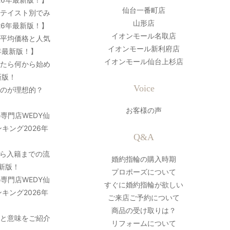
仙台一番町店
？テイスト別でみ
山形店
26年最新版！】
イオンモール名取店
の平均価格と人気
イオンモール新利府店
年最新版！】
イオンモール仙台上杉店
ったら何から始め
新版！
Voice
のが理想的？
お客様の声
専門店WEDY仙
キング2026年
Q&A
ら入籍までの流
婚約指輪の購入時期
最新版！
プロポーズについて
専門店WEDY仙
すぐに婚約指輪が欲しい
キング2026年
ご来店ご予約について
商品の受け取りは？
史と意味をご紹介
リフォームについて