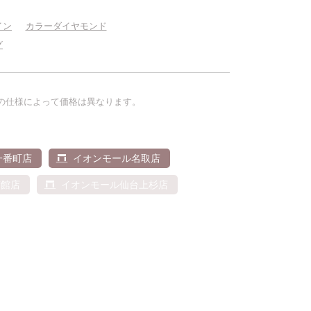
イン
カラーダイヤモンド
グ
の仕様によって価格は異なります。
る
一番町店
イオンモール名取店
南館店
イオンモール仙台上杉店