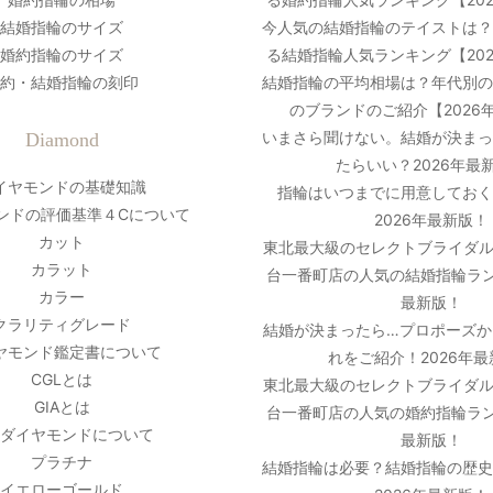
結婚指輪のサイズ
今人気の結婚指輪のテイストは
婚約指輪のサイズ
る結婚指輪人気ランキング【20
約・結婚指輪の刻印
結婚指輪の平均相場は？年代別
のブランドのご紹介【2026
いまさら聞けない。結婚が決ま
Diamond
たらいい？2026年最
イヤモンドの基礎知識
指輪はいつまでに用意しておく
ンドの評価基準４Cについて
2026年最新版！
カット
東北最大級のセレクトブライダル
カラット
台一番町店の人気の結婚指輪ラン
カラー
最新版！
クラリティグレード
結婚が決まったら…プロポーズか
ヤモンド鑑定書について
れをご紹介！2026年
CGLとは
東北最大級のセレクトブライダル
GIAとは
台一番町店の人気の婚約指輪ラン
ダイヤモンドについて
最新版！
プラチナ
結婚指輪は必要？結婚指輪の歴
イエローゴールド