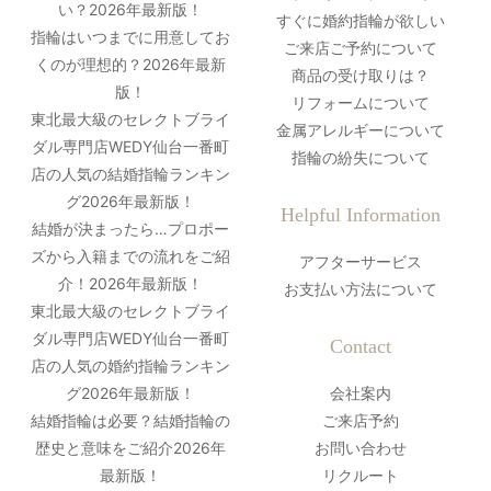
い？2026年最新版！
すぐに婚約指輪が欲しい
指輪はいつまでに用意してお
ご来店ご予約について
くのが理想的？2026年最新
商品の受け取りは？
版！
リフォームについて
東北最大級のセレクトブライ
金属アレルギーについて
ダル専門店WEDY仙台一番町
指輪の紛失について
店の人気の結婚指輪ランキン
グ2026年最新版！
Helpful Information
結婚が決まったら…プロポー
ズから入籍までの流れをご紹
アフターサービス
介！2026年最新版！
お支払い方法について
東北最大級のセレクトブライ
ダル専門店WEDY仙台一番町
Contact
店の人気の婚約指輪ランキン
グ2026年最新版！
会社案内
結婚指輪は必要？結婚指輪の
ご来店予約
歴史と意味をご紹介2026年
お問い合わせ
最新版！
リクルート