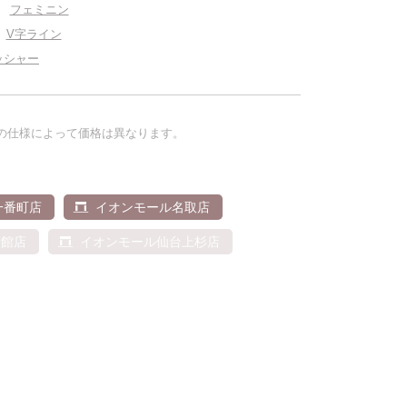
フェミニン
V字ライン
ッシャー
の仕様によって価格は異なります。
る
一番町店
イオンモール名取店
南館店
イオンモール仙台上杉店