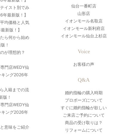
仙台一番町店
？テイスト別でみ
山形店
26年最新版！】
イオンモール名取店
の平均価格と人気
イオンモール新利府店
年最新版！】
イオンモール仙台上杉店
ったら何から始め
新版！
Voice
のが理想的？
お客様の声
専門店WEDY仙
キング2026年
Q&A
ら入籍までの流
婚約指輪の購入時期
最新版！
プロポーズについて
専門店WEDY仙
すぐに婚約指輪が欲しい
キング2026年
ご来店ご予約について
商品の受け取りは？
史と意味をご紹介
リフォームについて