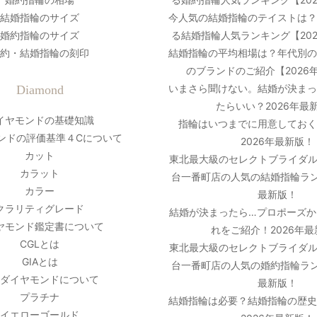
結婚指輪のサイズ
今人気の結婚指輪のテイストは
婚約指輪のサイズ
る結婚指輪人気ランキング【20
約・結婚指輪の刻印
結婚指輪の平均相場は？年代別
のブランドのご紹介【2026
いまさら聞けない。結婚が決ま
Diamond
たらいい？2026年最
イヤモンドの基礎知識
指輪はいつまでに用意しておく
ンドの評価基準４Cについて
2026年最新版！
カット
東北最大級のセレクトブライダル
カラット
台一番町店の人気の結婚指輪ラン
カラー
最新版！
クラリティグレード
結婚が決まったら…プロポーズか
ヤモンド鑑定書について
れをご紹介！2026年
CGLとは
東北最大級のセレクトブライダル
GIAとは
台一番町店の人気の婚約指輪ラン
ダイヤモンドについて
最新版！
プラチナ
結婚指輪は必要？結婚指輪の歴
イエローゴールド