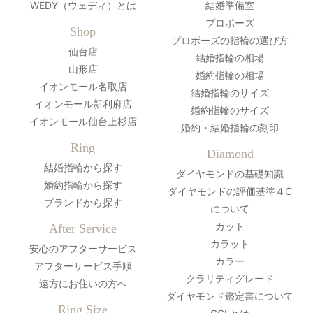
WEDY（ウェディ）とは
結婚準備室
プロポーズ
Shop
プロポーズの指輪の選び方
仙台店
結婚指輪の相場
山形店
婚約指輪の相場
イオンモール名取店
結婚指輪のサイズ
イオンモール新利府店
婚約指輪のサイズ
イオンモール仙台上杉店
婚約・結婚指輪の刻印
Ring
Diamond
結婚指輪から探す
ダイヤモンドの基礎知識
婚約指輪から探す
ダイヤモンドの評価基準４C
ブランドから探す
について
カット
After Service
カラット
安心のアフターサービス
カラー
アフターサービス手順
クラリティグレード
遠方にお住いの方へ
ダイヤモンド鑑定書について
Ring Size