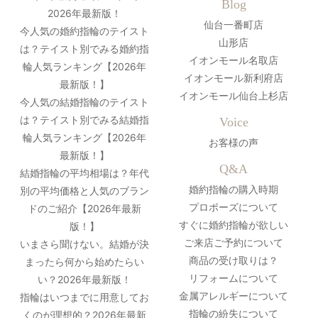
Blog
2026年最新版！
仙台一番町店
今人気の婚約指輪のテイスト
山形店
は？テイスト別でみる婚約指
イオンモール名取店
輪人気ランキング【2026年
イオンモール新利府店
最新版！】
イオンモール仙台上杉店
今人気の結婚指輪のテイスト
は？テイスト別でみる結婚指
Voice
輪人気ランキング【2026年
お客様の声
最新版！】
Q&A
結婚指輪の平均相場は？年代
婚約指輪の購入時期
別の平均価格と人気のブラン
プロポーズについて
ドのご紹介【2026年最新
すぐに婚約指輪が欲しい
版！】
ご来店ご予約について
いまさら聞けない。結婚が決
商品の受け取りは？
まったら何から始めたらい
リフォームについて
い？2026年最新版！
金属アレルギーについて
指輪はいつまでに用意してお
指輪の紛失について
くのが理想的？2026年最新