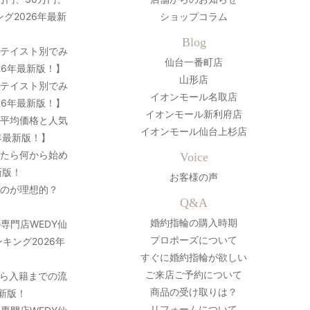
グ2026年最新
ショップコラム
Blog
？テイスト別でみ
仙台一番町店
26年最新版！】
山形店
？テイスト別でみ
イオンモール名取店
26年最新版！】
イオンモール新利府店
の平均価格と人気
イオンモール仙台上杉店
年最新版！】
ったら何から始め
Voice
新版！
お客様の声
のが理想的？
Q&A
婚約指輪の購入時期
専門店WEDY仙
プロポーズについて
キング2026年
すぐに婚約指輪が欲しい
ご来店ご予約について
ら入籍までの流
商品の受け取りは？
最新版！
リフォームについて