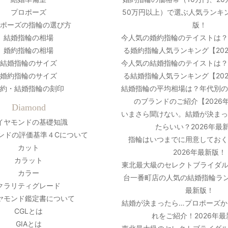
プロポーズ
50万円以上）で選ぶ人気ランキン
ポーズの指輪の選び方
版！
結婚指輪の相場
今人気の婚約指輪のテイストは
婚約指輪の相場
る婚約指輪人気ランキング【20
結婚指輪のサイズ
今人気の結婚指輪のテイストは
婚約指輪のサイズ
る結婚指輪人気ランキング【20
約・結婚指輪の刻印
結婚指輪の平均相場は？年代別
のブランドのご紹介【2026
Diamond
いまさら聞けない。結婚が決ま
イヤモンドの基礎知識
たらいい？2026年最
ンドの評価基準４Cについて
指輪はいつまでに用意しておく
カット
2026年最新版！
カラット
東北最大級のセレクトブライダル
カラー
台一番町店の人気の結婚指輪ラン
クラリティグレード
最新版！
ヤモンド鑑定書について
結婚が決まったら…プロポーズか
CGLとは
れをご紹介！2026年
GIAとは