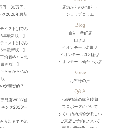
万円、30万円、
店舗からのお知らせ
グ2026年最新
ショップコラム
Blog
？テイスト別でみ
仙台一番町店
26年最新版！】
山形店
？テイスト別でみ
イオンモール名取店
26年最新版！】
イオンモール新利府店
の平均価格と人気
イオンモール仙台上杉店
年最新版！】
ったら何から始め
Voice
新版！
お客様の声
のが理想的？
Q&A
婚約指輪の購入時期
専門店WEDY仙
プロポーズについて
キング2026年
すぐに婚約指輪が欲しい
ご来店ご予約について
ら入籍までの流
商品の受け取りは？