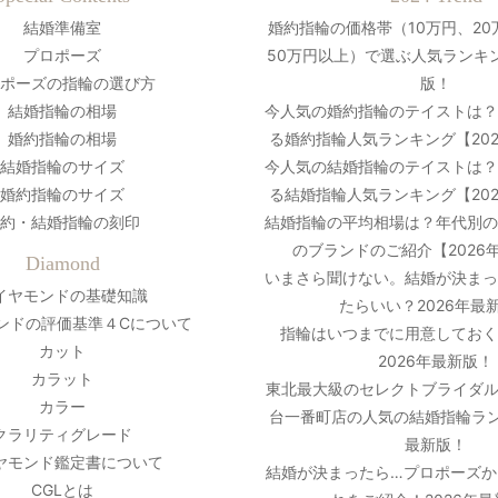
結婚準備室
婚約指輪の価格帯（10万円、20
プロポーズ
50万円以上）で選ぶ人気ランキン
ポーズの指輪の選び方
版！
結婚指輪の相場
今人気の婚約指輪のテイストは
婚約指輪の相場
る婚約指輪人気ランキング【20
結婚指輪のサイズ
今人気の結婚指輪のテイストは
婚約指輪のサイズ
る結婚指輪人気ランキング【20
約・結婚指輪の刻印
結婚指輪の平均相場は？年代別
のブランドのご紹介【2026
Diamond
いまさら聞けない。結婚が決ま
イヤモンドの基礎知識
たらいい？2026年最
ンドの評価基準４Cについて
指輪はいつまでに用意しておく
カット
2026年最新版！
カラット
東北最大級のセレクトブライダル
カラー
台一番町店の人気の結婚指輪ラン
クラリティグレード
最新版！
ヤモンド鑑定書について
結婚が決まったら…プロポーズか
CGLとは