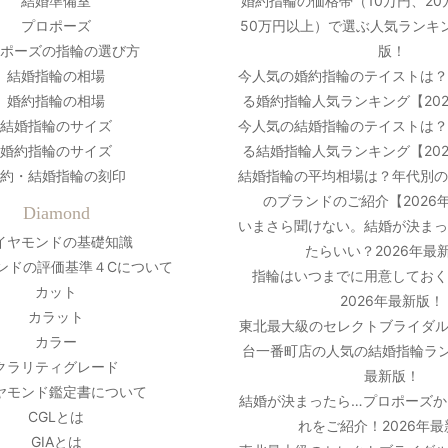
結婚準備室
婚約指輪の価格帯（10万円、20
プロポーズ
50万円以上）で選ぶ人気ランキン
ポーズの指輪の選び方
版！
結婚指輪の相場
今人気の婚約指輪のテイストは
婚約指輪の相場
る婚約指輪人気ランキング【20
結婚指輪のサイズ
今人気の結婚指輪のテイストは
婚約指輪のサイズ
る結婚指輪人気ランキング【20
約・結婚指輪の刻印
結婚指輪の平均相場は？年代別
のブランドのご紹介【2026
Diamond
いまさら聞けない。結婚が決ま
イヤモンドの基礎知識
たらいい？2026年最
ンドの評価基準４Cについて
指輪はいつまでに用意しておく
カット
2026年最新版！
カラット
東北最大級のセレクトブライダル
カラー
台一番町店の人気の結婚指輪ラン
クラリティグレード
最新版！
ヤモンド鑑定書について
結婚が決まったら…プロポーズか
CGLとは
れをご紹介！2026年
GIAとは