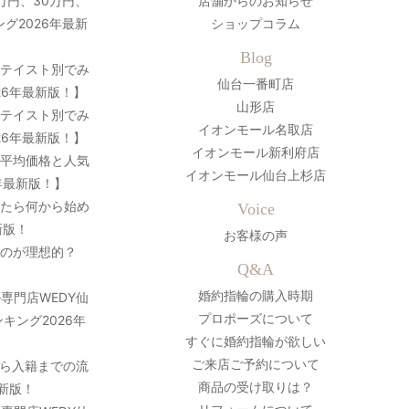
万円、30万円、
店舗からのお知らせ
グ2026年最新
ショップコラム
Blog
？テイスト別でみ
仙台一番町店
26年最新版！】
山形店
？テイスト別でみ
イオンモール名取店
26年最新版！】
イオンモール新利府店
の平均価格と人気
イオンモール仙台上杉店
年最新版！】
ったら何から始め
Voice
新版！
お客様の声
のが理想的？
Q&A
婚約指輪の購入時期
専門店WEDY仙
プロポーズについて
キング2026年
すぐに婚約指輪が欲しい
ご来店ご予約について
ら入籍までの流
商品の受け取りは？
最新版！