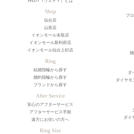
WEDY（ウェディ）とは
Shop
プロ
仙台店
山形店
イオンモール名取店
イオンモール新利府店
イオンモール仙台上杉店
婚
Ring
結婚指輪から探す
ダ
婚約指輪から探す
ダイヤモ
ブランドから探す
After Service
安心のアフターサービス
アフターサービス手順
ダイ
遠方にお住いの方へ
Ring Size