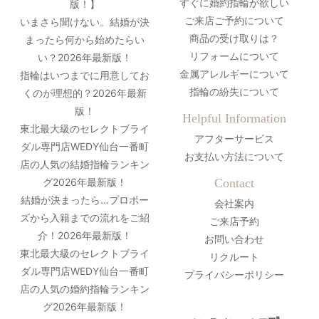
すぐに婚約指輪が欲しい
版！】
ご来店ご予約について
いまさら聞けない。結婚が決
商品の受け取りは？
まったら何から始めたらい
リフォームについて
い？2026年最新版！
金属アレルギーについて
指輪はいつまでに用意してお
指輪の紛失について
くのが理想的？2026年最新
版！
Helpful Information
東北最大級のセレクトブライ
アフターサービス
ダル専門店WEDY仙台一番町
お支払い方法について
店の人気の結婚指輪ランキン
グ2026年最新版！
Contact
結婚が決まったら…プロポー
会社案内
ズから入籍までの流れをご紹
ご来店予約
介！2026年最新版！
お問い合わせ
東北最大級のセレクトブライ
リクルート
ダル専門店WEDY仙台一番町
プライバシーポリシー
店の人気の婚約指輪ランキン
グ2026年最新版！