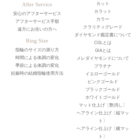
カット
After Service
カラット
安心のアフターサービス
カラー
アフターサービス手順
クラリティグレード
遠方にお住いの方へ
ダイヤモンド鑑定書について
Ring Size
CGLとは
指輪のサイズの測り方
GIAとは
時間による体調の変化
メレダイヤモンドについて
季節による体調の変化
プラチナ
妊娠時の結婚指輪使用方法
イエローゴールド
ピンクゴールド
ブラックゴールド
ホワイトゴールド
マット仕上げ〔艶消し〕
ヘアライン仕上げ〔縦マッ
ト〕
ヘアライン仕上げ〔横マッ
ト〕